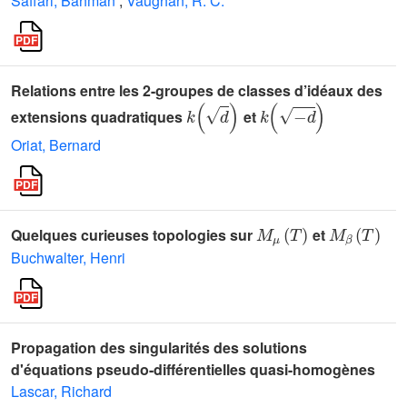
Saffari, Bahman
;
Vaughan, R. C.
Relations entre les 2-groupes de classes d’idéaux des
k
(
d
)
k
(
-
d
)
extensions quadratiques
et
Oriat, Bernard
M
μ
(
T
)
M
β
(
T
)
Quelques curieuses topologies sur
et
Buchwalter, Henri
Propagation des singularités des solutions
d'équations pseudo-différentielles quasi-homogènes
Lascar, Richard