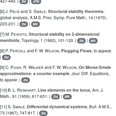
427-440. |
|
Zbl
JFM
[6]
J. Palis
and
S. Smale
,
Structural stability theorems
,
global analysis, A.M.S. Proc. Symp. Pure Math., 14 (1970),
223-231. |
|
Zbl
MR
[7]
M. Peixoto
,
Structural stability on 2-dimensional
manifolds
, Topology, 1 (1962), 101-120. |
|
Zbl
MR
[8]
P. Percell
and
F. W. Wilson
,
Plugging Flows
, to appear.
|
Zbl
[9]
C. Pugh
,
R. Walker
and
F. W. Wilson
,
On Morse-Smale
approximations: a counter example
, Jour. Diff. Equations,
to appear. |
Zbl
[10]
B. L. Reinhart
,
Line elements on the torus
, Am. J.
Math., 81 (1959), 617-631. |
|
Zbl
MR
[11]
S. Smale
,
Differential dynamical systems
, Bull. A.M.S.,
73 (1967), 747-817. |
Zbl