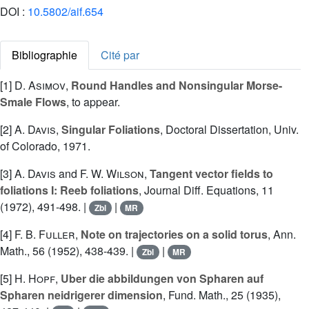
DOI :
10.5802/aif.654
Bibliographie
Cité par
[1]
D. Asimov
,
Round Handles and Nonsingular Morse-
Smale Flows
, to appear.
[2]
A. Davis
,
Singular Foliations
, Doctoral Dissertation, Univ.
of Colorado, 1971.
[3]
A. Davis
and
F. W. Wilson
,
Tangent vector fields to
foliations I: Reeb foliations
, Journal Diff. Equations, 11
(1972), 491-498. |
|
Zbl
MR
[4]
F. B. Fuller
,
Note on trajectories on a solid torus
, Ann.
Math., 56 (1952), 438-439. |
|
Zbl
MR
[5]
H. Hopf
,
Uber die abbildungen von Spharen auf
Spharen neidrigerer dimension
, Fund. Math., 25 (1935),