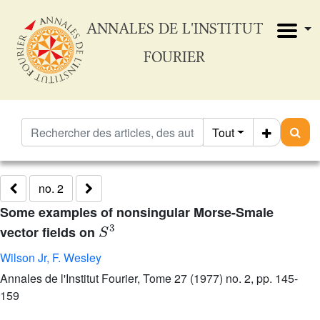
ANNALES DE L'INSTITUT
FOURIER
Tout
no. 2
Some examples of nonsingular Morse-Smale
S
3
vector fields on
Wilson Jr, F. Wesley
Annales de l'Institut Fourier, Tome 27 (1977) no. 2, pp. 145-
159