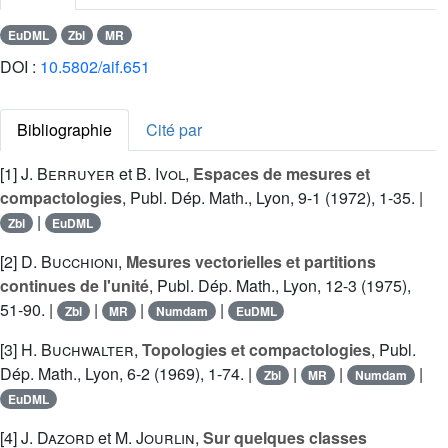
EuDML
Zbl
MR
DOI :
10.5802/aif.651
Bibliographie
Cité par
[1]
J. Berruyer
et
B. Ivol
,
Espaces de mesures et
compactologies
, Publ. Dép. Math., Lyon, 9-1 (1972), 1-35. |
|
Zbl
EuDML
[2]
D. Bucchioni
,
Mesures vectorielles et partitions
continues de l'unité
, Publ. Dép. Math., Lyon, 12-3 (1975),
51-90. |
|
|
|
Zbl
MR
Numdam
EuDML
[3]
H. Buchwalter
,
Topologies et compactologies
, Publ.
Dép. Math., Lyon, 6-2 (1969), 1-74. |
|
|
|
Zbl
MR
Numdam
EuDML
[4]
J. Dazord
et
M. Jourlin
,
Sur quelques classes