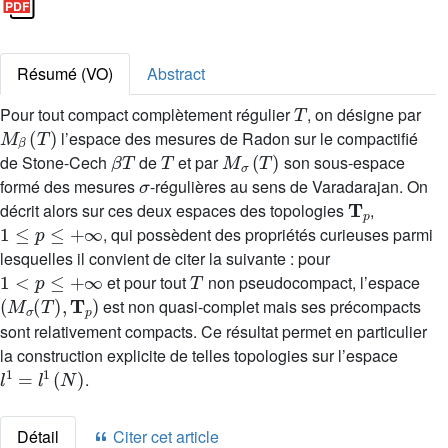
Résumé (VO)
Abstract
T
Pour tout compact complètement régulier
, on désigne par
M
β
(
T
)
l’espace des mesures de Radon sur le compactifié
β
T
T
M
σ
(
T
)
de Stone-Cech
de
et par
son sous-espace
σ
formé des mesures
-régulières au sens de Varadarajan. On
T
p
décrit alors sur ces deux espaces des topologies
,
1
≤
p
≤
+
∞
, qui possèdent des propriétés curieuses parmi
lesquelles il convient de citer la suivante : pour
1
<
p
≤
+
∞
T
et pour tout
non pseudocompact, l’espace
(
M
σ
(
T
)
,
T
p
)
est non quasi-complet mais ses précompacts
sont relativement compacts. Ce résultat permet en particulier
la construction explicite de telles topologies sur l’espace
l
1
=
l
1
(
N
)
.
Détail
Citer cet article