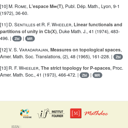
[10]
M. Rome
,
L'espace M∞(T)
, Publ. Dép. Math., Lyon, 9-1
(1972), 36-60.
[11]
D. Sentilles
et
R. F. Wheeler
,
Linear functionals and
partitions of unity in Cb(X)
, Duke Math. J., 41 (1974), 483-
496. |
|
Zbl
MR
[12]
V. S. Varadarajan
,
Measures on topological spaces
,
Amer. Math. Soc. Translations, (2), 48 (1965), 161-228. |
Zbl
[13]
R. F. Wheeler
,
The strict topology for P-spaces
, Proc.
Amer. Math. Soc., 41 (1973), 466-472. |
|
Zbl
MR
ISSN :