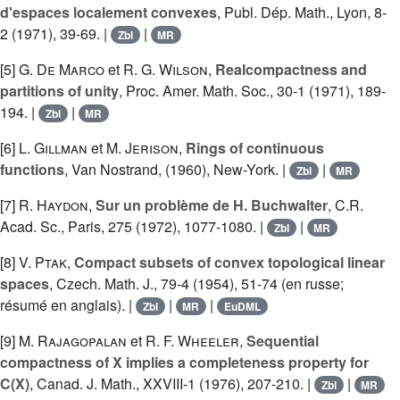
d'espaces localement convexes
, Publ. Dép. Math., Lyon, 8-
2 (1971), 39-69. |
|
Zbl
MR
[5]
G. De Marco
et
R. G. Wilson
,
Realcompactness and
partitions of unity
, Proc. Amer. Math. Soc., 30-1 (1971), 189-
194. |
|
Zbl
MR
[6]
L. Gillman
et
M. Jerison
,
Rings of continuous
functions
, Van Nostrand, (1960), New-York. |
|
Zbl
MR
[7]
R. Haydon
,
Sur un problème de H. Buchwalter
, C.R.
Acad. Sc., Paris, 275 (1972), 1077-1080. |
|
Zbl
MR
[8]
V. Ptak
,
Compact subsets of convex topological linear
spaces
, Czech. Math. J., 79-4 (1954), 51-74 (en russe;
résumé en anglais). |
|
|
Zbl
MR
EuDML
[9]
M. Rajagopalan
et
R. F. Wheeler
,
Sequential
compactness of X implies a completeness property for
C(X)
, Canad. J. Math., XXVIII-1 (1976), 207-210. |
|
Zbl
MR