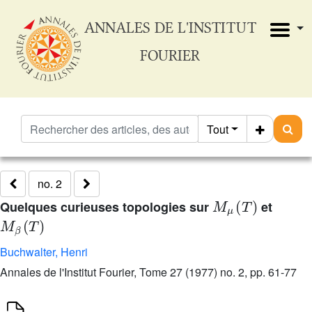
ANNALES DE L'INSTITUT
FOURIER
Tout
no. 2
M
μ
(
T
)
Quelques curieuses topologies sur
et
M
β
(
T
)
Buchwalter, Henri
Annales de l'Institut Fourier, Tome 27 (1977) no. 2, pp. 61-77