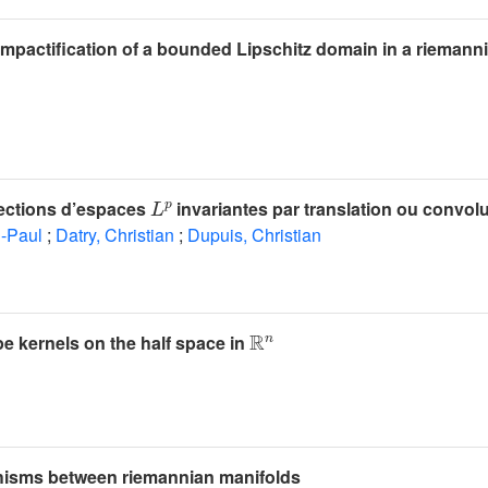
ompactification of a bounded Lipschitz domain in a riemann
L
p
sections d’espaces
invariantes par translation ou convol
n-Paul
;
Datry, Christian
;
Dupuis, Christian
ℝ
n
e kernels on the half space in
isms between riemannian manifolds