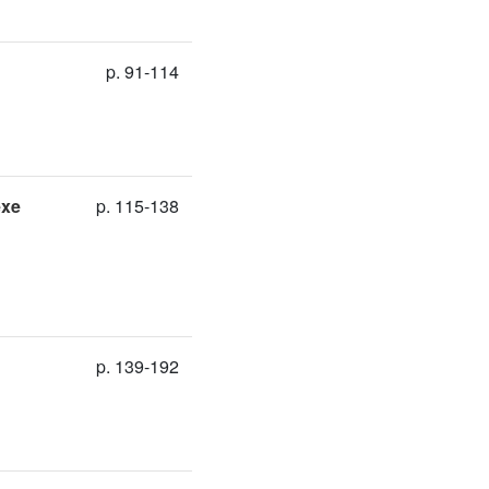
p. 91-114
exe
p. 115-138
p. 139-192