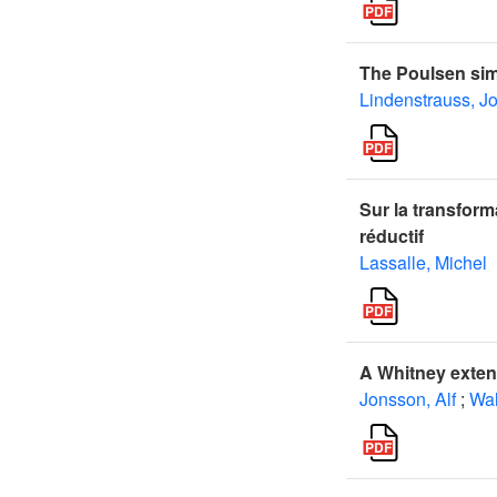
The Poulsen si
Lindenstrauss, J
Sur la transfor
réductif
Lassalle, Michel
A Whitney exten
Jonsson, Alf
;
Wal