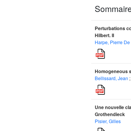
Sommair
Perturbations c
Hilbert. II
Harpe, Pierre De
Homogeneous sel
Bellissard, Jean
;
Une nouvelle cl
Grothendieck
Pisier, Gilles