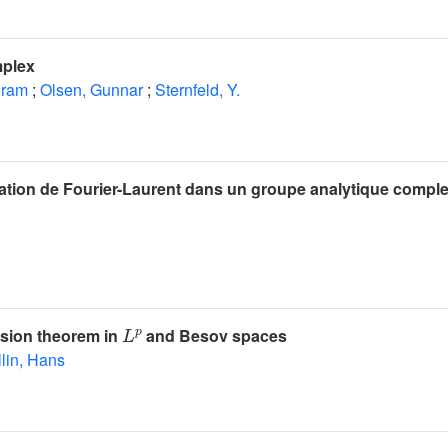
mplex
oram
;
Olsen, Gunnar
;
Sternfeld, Y.
mation de Fourier-Laurent dans un groupe analytique compl
L
p
sion theorem in
and Besov spaces
lin, Hans