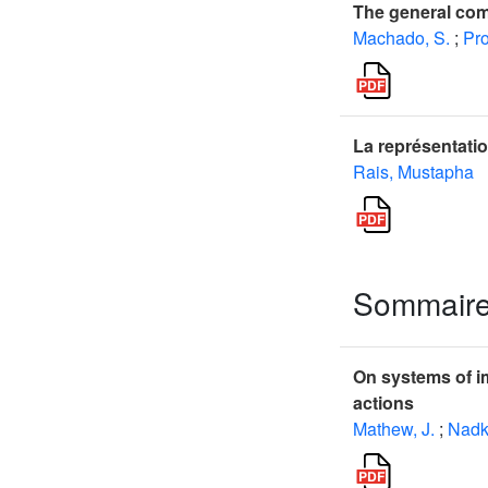
The general com
Machado, S.
;
Pro
La représentatio
Rais, Mustapha
Sommair
On systems of im
actions
Mathew, J.
;
Nadka