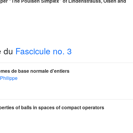
aper “The Poulsen Simplex” of Lindenstrauss, Olsen and
e du
Fascicule no. 3
mes de base normale d'entiers
Philippe
perties of balls in spaces of compact operators