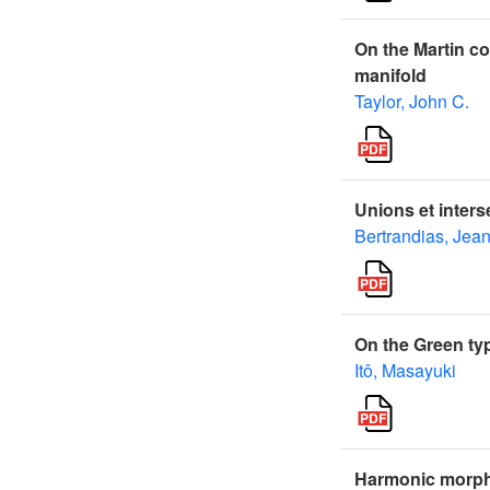
On the Martin c
manifold
Taylor, John C.
Unions et inter
Bertrandias, Jea
On the Green typ
Itô, Masayuki
Harmonic morph