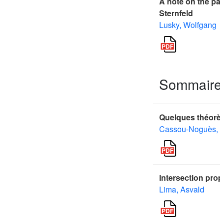
A note on the p
Sternfeld
Lusky, Wolfgang
Sommair
Quelques théorè
Cassou-Noguès, 
Intersection pro
Lima, Asvald