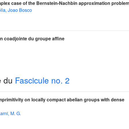
plex case of the Bernstein-Nachbin approximation proble
lla, Joao Bosco
n coadjointe du groupe affine
e du
Fascicule no. 2
primitivity on locally compact abelian groups with dense
rni, M. G.