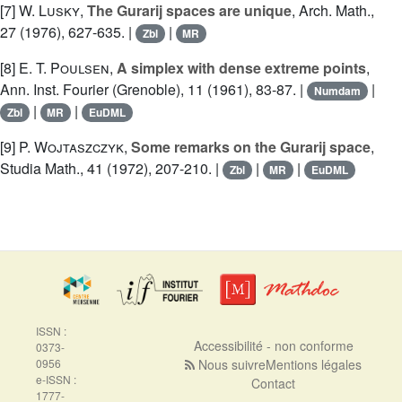
[7]
W. Lusky
,
The Gurarij spaces are unique
, Arch. Math.,
27 (1976), 627-635. |
|
Zbl
MR
[8]
E. T. Poulsen
,
A simplex with dense extreme points
,
Ann. Inst. Fourier (Grenoble), 11 (1961), 83-87. |
|
Numdam
|
|
Zbl
MR
EuDML
[9]
P. Wojtaszczyk
,
Some remarks on the Gurarij space
,
Studia Math., 41 (1972), 207-210. |
|
|
Zbl
MR
EuDML
ISSN :
Accessibilité - non conforme
0373-
0956
Nous suivre
Mentions légales
e-ISSN :
Contact
1777-