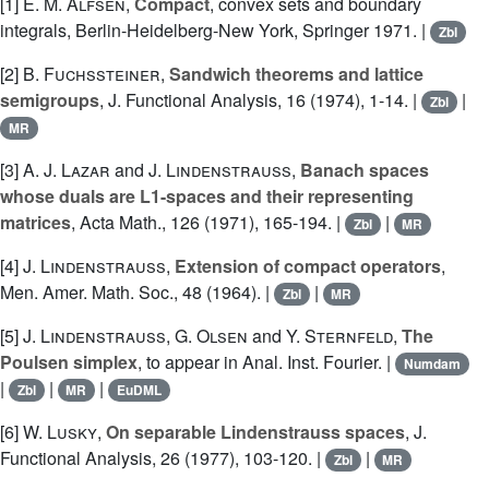
[1]
E. M. Alfsen
,
Compact
, convex sets and boundary
integrals, Berlin-Heidelberg-New York, Springer 1971. |
Zbl
[2]
B. Fuchssteiner
,
Sandwich theorems and lattice
semigroups
, J. Functional Analysis, 16 (1974), 1-14. |
|
Zbl
MR
[3]
A. J. Lazar
and
J. Lindenstrauss
,
Banach spaces
whose duals are L1-spaces and their representing
matrices
, Acta Math., 126 (1971), 165-194. |
|
Zbl
MR
[4]
J. Lindenstrauss
,
Extension of compact operators
,
Men. Amer. Math. Soc., 48 (1964). |
|
Zbl
MR
[5]
J. Lindenstrauss
,
G. Olsen
and
Y. Sternfeld
,
The
Poulsen simplex
, to appear in Anal. Inst. Fourier. |
Numdam
|
|
|
Zbl
MR
EuDML
[6]
W. Lusky
,
On separable Lindenstrauss spaces
, J.
Functional Analysis, 26 (1977), 103-120. |
|
Zbl
MR