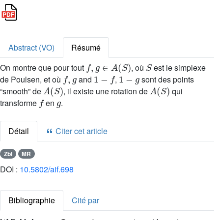
Abstract (VO)
Résumé
f
,
g
∈
A
(
S
)
S
On montre que pour tout
, où
est le simplexe
f
,
g
1
-
f
1
-
g
de Poulsen, et où
and
,
sont des points
A
(
S
)
A
(
S
)
“smooth” de
, il existe une rotation de
qui
f
g
transforme
en
.
Détail
Citer cet article
Zbl
MR
DOI :
10.5802/aif.698
Bibliographie
Cité par