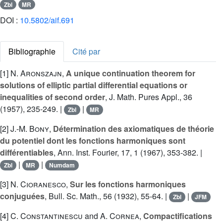
Zbl
MR
DOI :
10.5802/aif.691
Bibliographie
Cité par
[1]
N. Aronszajn
,
A unique continuation theorem for
solutions of elliptic partial differential equations or
inequalities of second order
, J. Math. Pures Appl., 36
(1957), 235-249. |
|
Zbl
MR
[2]
J.-M. Bony
,
Détermination des axiomatiques de théorie
du potentiel dont les fonctions harmoniques sont
différentiables
, Ann. Inst. Fourier, 17, 1 (1967), 353-382. |
|
|
Zbl
MR
Numdam
[3]
N. Cioranesco
,
Sur les fonctions harmoniques
conjuguées
, Bull. Sc. Math., 56 (1932), 55-64. |
|
Zbl
JFM
[4]
C. Constantinescu
and
A. Cornea
,
Compactifications