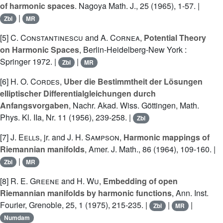
of harmonic spaces
. Nagoya Math. J., 25 (1965), 1-57. |
|
Zbl
MR
[5]
C. Constantinescu
and
A. Cornea
,
Potential Theory
on Harmonic Spaces
, Berlin-Heidelberg-New York :
Springer 1972. |
|
Zbl
MR
[6]
H. O. Cordes
,
Uber die Bestimmtheit der Lösungen
elliptischer Differentialgleichungen durch
Anfangsvorgaben
, Nachr. Akad. Wiss. Göttingen, Math.
Phys. Kl. IIa, Nr. 11 (1956), 239-258. |
Zbl
[7]
J. Eells
, jr. and
J. H. Sampson
,
Harmonic mappings of
Riemannian manifolds
, Amer. J. Math., 86 (1964), 109-160. |
|
Zbl
MR
[8]
R. E. Greene
and
H. Wu
,
Embedding of open
Riemannian manifolds by harmonic functions
, Ann. Inst.
Fourier, Grenoble, 25, 1 (1975), 215-235. |
|
|
Zbl
MR
Numdam