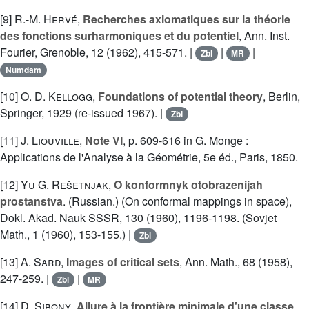
[9]
R.-M. Hervé
,
Recherches axiomatiques sur la théorie
des fonctions surharmoniques et du potentiel
, Ann. Inst.
Fourier, Grenoble, 12 (1962), 415-571. |
|
|
Zbl
MR
Numdam
[10]
O. D. Kellogg
,
Foundations of potential theory
, Berlin,
Springer, 1929 (re-issued 1967). |
Zbl
[11]
J. Liouville
,
Note VI
, p. 609-616 in G. Monge :
Applications de l'Analyse à la Géométrie, 5e éd., Paris, 1850.
[12]
Yu G. Rešetnjak
,
O konformnyk otobrazenijah
prostanstva
. (Russian.) (On conformal mappings in space),
Dokl. Akad. Nauk SSSR, 130 (1960), 1196-1198. (Sovjet
Math., 1 (1960), 153-155.) |
Zbl
[13]
A. Sard
,
Images of critical sets
, Ann. Math., 68 (1958),
247-259. |
|
Zbl
MR
[14]
D. Sibony
,
Allure à la frontière minimale d'une classe