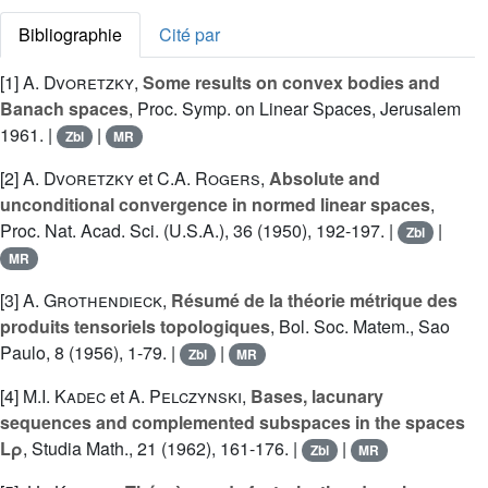
Bibliographie
Cité par
[1]
A. Dvoretzky
,
Some results on convex bodies and
Banach spaces
, Proc. Symp. on Linear Spaces, Jerusalem
1961. |
|
Zbl
MR
[2]
A. Dvoretzky
et
C.A. Rogers
,
Absolute and
unconditional convergence in normed linear spaces
,
Proc. Nat. Acad. Sci. (U.S.A.), 36 (1950), 192-197. |
|
Zbl
MR
[3]
A. Grothendieck
,
Résumé de la théorie métrique des
produits tensoriels topologiques
, Bol. Soc. Matem., Sao
Paulo, 8 (1956), 1-79. |
|
Zbl
MR
[4]
M.I. Kadec
et
A. Pelczynski
,
Bases, lacunary
sequences and complemented subspaces in the spaces
Lρ
, Studia Math., 21 (1962), 161-176. |
|
Zbl
MR