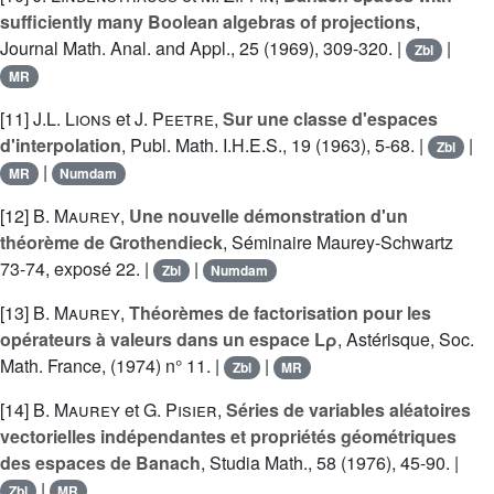
sufficiently many Boolean algebras of projections
,
Journal Math. Anal. and Appl., 25 (1969), 309-320. |
|
Zbl
MR
[11]
J.L. Lions
et
J. Peetre
,
Sur une classe d'espaces
d'interpolation
, Publ. Math. I.H.E.S., 19 (1963), 5-68. |
|
Zbl
|
MR
Numdam
[12]
B. Maurey
,
Une nouvelle démonstration d'un
théorème de Grothendieck
, Séminaire Maurey-Schwartz
73-74, exposé 22. |
|
Zbl
Numdam
[13]
B. Maurey
,
Théorèmes de factorisation pour les
opérateurs à valeurs dans un espace Lρ
, Astérisque, Soc.
Math. France, (1974) n° 11. |
|
Zbl
MR
[14]
B. Maurey
et
G. Pisier
,
Séries de variables aléatoires
vectorielles indépendantes et propriétés géométriques
des espaces de Banach
, Studia Math., 58 (1976), 45-90. |
|
Zbl
MR