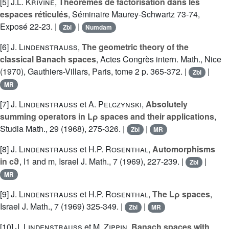
[5]
J.L. Krivine
,
Théorèmes de factorisation dans les
espaces réticulés
, Séminaire Maurey-Schwartz 73-74,
Exposé 22-23. |
|
Zbl
Numdam
[6]
J. Lindenstrauss
,
The geometric theory of the
classical Banach spaces
, Actes Congrès intern. Math., Nice
(1970), Gauthiers-Villars, Paris, tome 2 p. 365-372. |
|
Zbl
MR
[7]
J. Lindenstrauss
et
A. Pelczynski
,
Absolutely
summing operators in Lρ spaces and their applications
,
Studia Math., 29 (1968), 275-326. |
|
Zbl
MR
[8]
J. Lindenstrauss
et
H.P. Rosenthal
,
Automorphisms
in cϑ
, l1 and m, Israel J. Math., 7 (1969), 227-239. |
|
Zbl
MR
[9]
J. Lindenstrauss
et
H.P. Rosenthal
,
The Lρ spaces
,
Israel J. Math., 7 (1969) 325-349. |
|
Zbl
MR
[10]
J. Lindenstrauss
et
M. Zippin
,
Banach spaces with