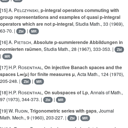
[15]
A. Pelczynski
,
p-integral operators commuting with
group representations and examples of quasi p-integral
operators which are not p-integral
, Studia Math., 33 (1969),
63-70. |
|
Zbl
MR
[16]
A. Pietsch
,
Absolute p-summierende Abbildungen in
normierten raümen
, Studia Math., 28 (1967), 333-353. |
Zbl
|
MR
[17]
H.P. Rosenthal
,
On injective Banach spaces and the
spaces L∞(µ) for finite measures µ
, Acta Math., 124 (1970),
205-248. |
|
Zbl
MR
[18]
H.P. Rosenthal
,
On subspaces of Lp
, Annals of Math.,
97 (1973), 344-373. |
|
Zbl
MR
[19]
W. Rudin
,
Trigonometric series with gaps
, Journal
Math. Mech., 9 (1960), 203-227. |
|
Zbl
MR