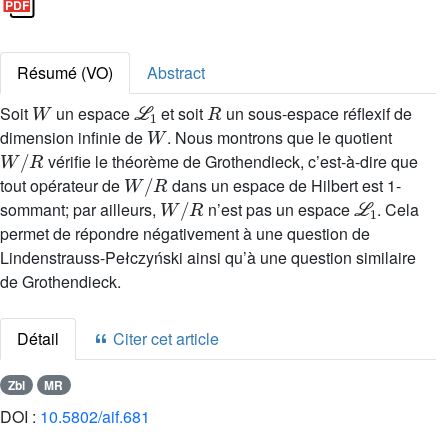
Résumé (VO)
Abstract
W
ℒ
1
R
Soit
un espace
et soit
un sous-espace réflexif de
W
dimension infinie de
. Nous montrons que le quotient
W
/
R
vérifie le théorème de Grothendieck, c’est-à-dire que
W
/
R
tout opérateur de
dans un espace de Hilbert est 1-
W
/
R
ℒ
1
sommant; par ailleurs,
n’est pas un espace
. Cela
permet de répondre négativement à une question de
Lindenstrauss-Pełczyński ainsi qu’à une question similaire
de Grothendieck.
Détail
Citer cet article
Zbl
MR
DOI :
10.5802/aif.681