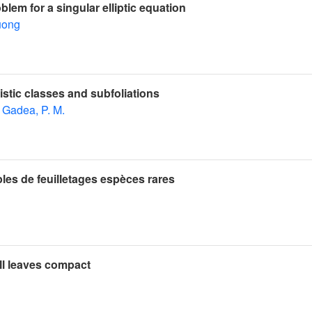
blem for a singular elliptic equation
uong
istic classes and subfoliations
Gadea, P. M.
es de feuilletages espèces rares
all leaves compact