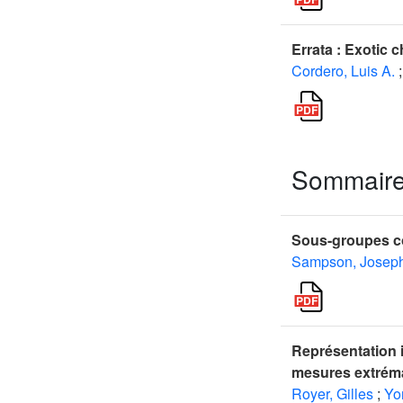
Errata : Exotic 
Cordero, Luis A.
;
Sommair
Sous-groupes co
Sampson, Joseph
Représentation 
mesures extréma
Royer, Gilles
;
Yo