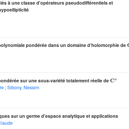
iés à une classe d'opérateurs pseudodifférentiels et
hypoellipticité

polynomiale pondérée dans un domaine d’holomorphie de
𝐂
n
ondérée sur une sous-variété totalement réelle de
re
;
Sibony, Nessim
ques sur un germe d'espace analytique et applications
Claude