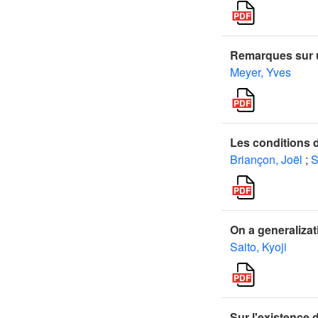
Remarques sur u
Meyer, Yves
Les conditions 
Briançon, Joël
;
S
On a generaliza
Saito, Kyoji
Sur l'existence 