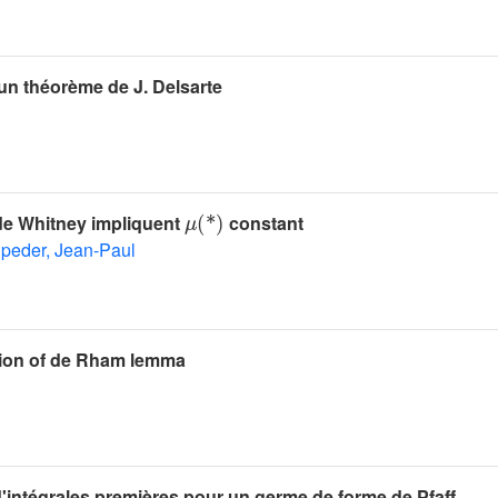
n théorème de J. Delsarte
μ
(
*
)
de Whitney impliquent
constant
peder, Jean-Paul
tion of de Rham lemma
d'intégrales premières pour un germe de forme de Pfaff