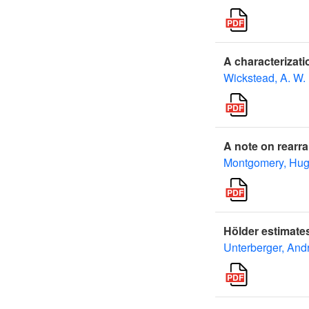
A characterizati
Wickstead, A. W.
A note on rearra
Montgomery, Hug
Hölder estimates
Unterberger, And