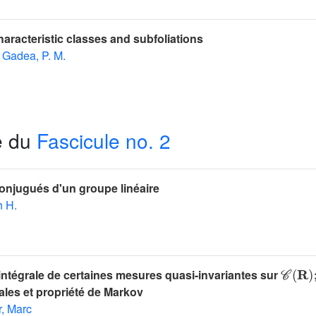
characteristic classes and subfoliations
Gadea, P. M.
e du
Fascicule no. 2
njugués d'un groupe linéaire
 H.
𝒞
(
𝐑
)
intégrale de certaines mesures quasi-invariantes sur
les et propriété de Markov
r, Marc