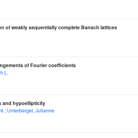
on of weakly sequentially complete Banach lattices
ngements of Fourier coefficients
h L.
 and hypoellipticity
ré
;
Unterberger, Julianne