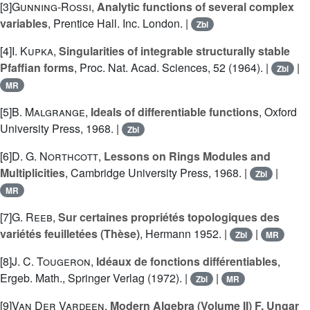
[3]
Gunning-Rossi
,
Analytic functions of several complex
variables
, Prentice Hall. Inc. London. |
Zbl
[4]
I. Kupka
,
Singularities of integrable structurally stable
Pfaffian forms
, Proc. Nat. Acad. Sciences, 52 (1964). |
|
Zbl
MR
[5]
B. Malgrange
,
Ideals of differentiable functions
, Oxford
University Press, 1968. |
Zbl
[6]
D. G. Northcott
,
Lessons on Rings Modules and
Multiplicities
, Cambridge University Press, 1968. |
|
Zbl
MR
[7]
G. Reeb
,
Sur certaines propriétés topologiques des
variétés feuilletées (Thèse)
, Hermann 1952. |
|
Zbl
MR
[8]
J. C. Tougeron
,
Idéaux de fonctions différentiables
,
Ergeb. Math., Springer Verlag (1972). |
|
Zbl
MR
[9]
Van Der Vardeen
,
Modern Algebra (Volume II) F. Ungar