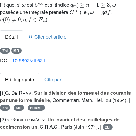
ω
C
∞
q
m
≥
n
-
1
≥
3
ω
iii) que, si
est
et si (indice
)
,
C
∞
ω
=
g
d
f
possède une intégrale première
(i.e.,
,
g
(
0
)
≠
0
g
,
f
∈
E
n
,
).
Détail
Citer cet article
Zbl
MR
DOI :
10.5802/aif.621
Bibliographie
Cité par
[1]
G. De Rham
,
Sur la division des formes et des courants
par une forme linéaire
, Commentari. Math. Hel., 28 (1954). |
|
|
Zbl
MR
EuDML
[2]
G. Godbillon-Vey
,
Un invariant des feuilletages de
codimension un
, C.R.A.S., Paris (Juin 1971). |
Zbl