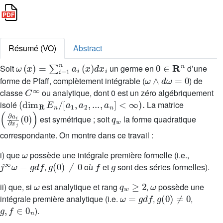
Résumé (VO)
Abstract
ω
(
x
)
=
∑
i
=
1
n
a
i
(
x
)
d
x
i
0
∈
R
n
Soit
un germe en
d’une
ω
∧
d
ω
=
0
forme de Pfaff, complètement intégrable (
) de
C
∞
classe
ou analytique, dont 0 est un zéro algébriquement
(
dim
R
E
n
/
[
a
1
,
a
2
,
...
,
a
n
]
<
∞
)
.
isolé
La matrice
∂
a
i
∂
x
j
(
0
)
q
w
est symétrique ; soit
la forme quadratique
correspondante. On montre dans ce travail :
ω
i) que
possède une intégrale première formelle (i.e.,
j
∞
ω
=
g
d
f
g
(
0
)
≠
0
f
g
,
où
et
sont des séries formelles).
ω
q
w
≥
2
ω
ii) que, si
est analytique et rang
,
possède une
ω
=
g
d
f
g
(
0
)
≠
0
intégrale première analytique (i.e.
,
,
g
,
f
∈
0
n
).