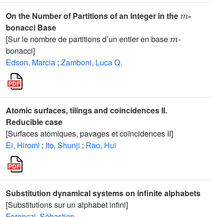
m
On the Number of Partitions of an Integer in the
-
bonacci Base
m
[Sur le nombre de partitions d’un entier en base
-
bonacci]
Edson, Marcia
;
Zamboni, Luca Q.
Atomic surfaces, tilings and coincidences II.
Reducible case
[Surfaces atomiques, pavages et coïncidences II]
Ei, Hiromi
;
Ito, Shunji
;
Rao, Hui
Substitution dynamical systems on infinite alphabets
[Substitutions sur un alphabet infini]
Ferenczi, Sébastien