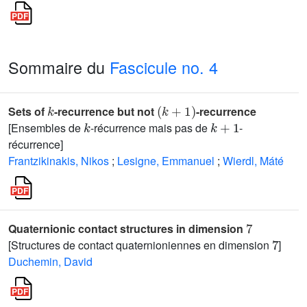
Sommaire du
Fascicule no. 4
k
(
k
+
1
)
Sets of
-recurrence but not
-recurrence
k
k
+
1
[Ensembles de
-récurrence mais pas de
-
récurrence]
Frantzikinakis, Nikos
;
Lesigne, Emmanuel
;
Wierdl, Máté
7
Quaternionic contact structures in dimension
7
[Structures de contact quaternioniennes en dimension
]
Duchemin, David