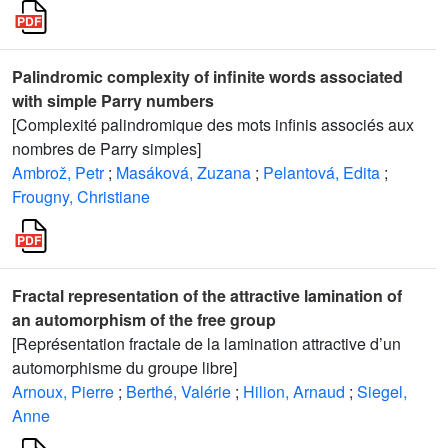
Palindromic complexity of infinite words associated
with simple Parry numbers
[Complexité palindromique des mots infinis associés aux
nombres de Parry simples]
Ambrož, Petr
;
Masáková, Zuzana
;
Pelantová, Edita
;
Frougny, Christiane
Fractal representation of the attractive lamination of
an automorphism of the free group
[Représentation fractale de la lamination attractive d’un
automorphisme du groupe libre]
Arnoux, Pierre
;
Berthé, Valérie
;
Hilion, Arnaud
;
Siegel,
Anne