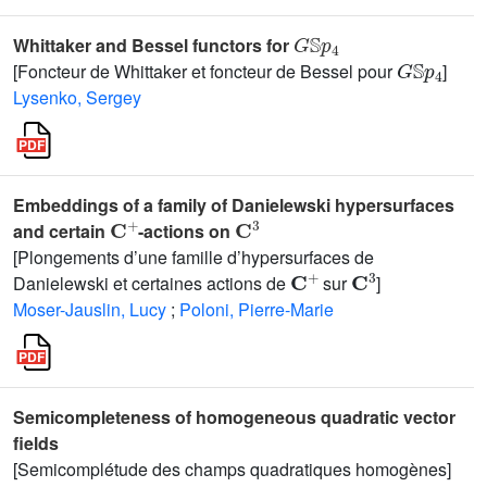
G
𝕊
p
4
Whittaker and Bessel functors for
G
𝕊
p
4
[Foncteur de Whittaker et foncteur de Bessel pour
]
Lysenko, Sergey
Embeddings of a family of Danielewski hypersurfaces
C
+
C
3
and certain
-actions on
[Plongements d’une famille d’hypersurfaces de
C
+
C
3
Danielewski et certaines actions de
sur
]
Moser-Jauslin, Lucy
;
Poloni, Pierre-Marie
Semicompleteness of homogeneous quadratic vector
fields
[Semicomplétude des champs quadratiques homogènes]