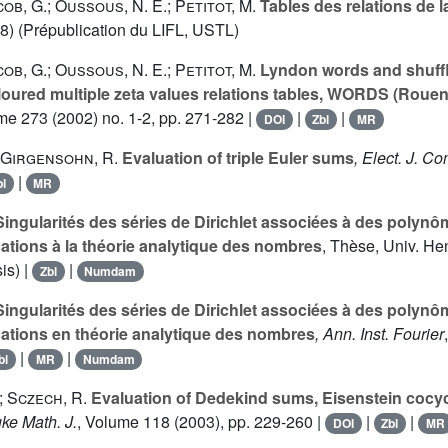
cob, G.; Oussous, N. E.; Petitot, M.
Tables des relations de l
8) (Prépublication du LIFL, USTL)
cob, G.; Oussous, N. E.; Petitot, M.
Lyndon words and shuffl
loured multiple zeta values relations tables, WORDS (Rouen
ume 273
(2002) no. 1-2, pp. 271-282 |
|
|
DOI
Zbl
MR
; Girgensohn, R.
Evaluation of triple Euler sums
, Elect. J. Co
|
bl
MR
ingularités des séries de Dirichlet associées à des polynô
cations à la théorie analytique des nombres
, Thèse, Univ. He
is) |
|
Zbl
Numdam
ingularités des séries de Dirichlet associées à des polynô
ications en théorie analytique des nombres
, Ann. Inst. Fourier
|
|
bl
MR
Numdam
; Sczech, R.
Evaluation of Dedekind sums, Eisenstein cocyc
uke Math. J.
, Volume 118
(2003), pp. 229-260 |
|
|
DOI
Zbl
MR