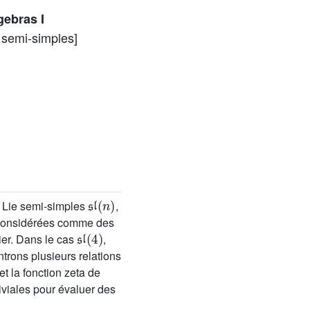
gebras I
 semi-simples]
𝔰𝔩
(
n
)
e Lie semi-simples
,
e considérées comme des
𝔰𝔩
(
4
)
ier. Dans le cas
,
trons plusieurs relations
et la fonction zeta de
iviales pour évaluer des