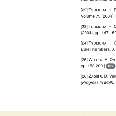
[22]
Tsumura, H.
E
Volume 73
(2004), 
[23]
Tsumura, H.
O
(2004), pp. 147-15
[24]
Tsumura, H.
C
Euler numbers
, J
[25]
Witten, E.
On 
pp. 153-209 |
DOI
[26]
Zagier, D.
Val
(Progress in Math.)