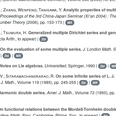
; Zhang, Wenpeng; Tanigawa, Y.
Analytic properties of multi
 Proceedings of the 3rd China-Japan Seminar (Xi’an 2004) : The
Number Theory
(2006), pp. 153-173 |
MR
; Tsumura, H.
Generalized multiple Dirichlet series and gen
ta Arith., to appear) |
Zbl
On the evaluation of some multiple series
, J. London Math. S
|
|
Zbl
MR
Notes on Lie algebras
, Universitext
, Springer, 1990 |
|
Zbl
M
V.; Sitaramachandrarao, R.
On some infinite series of L. J.
c J. Math.
, Volume 119
(1985), pp. 245-255 |
|
Zbl
MR
armonic double series
, Amer. J. Math.
, Volume 72
(1950), pp.
n functional relations between the Mordell-Tornheim double
ction
(Math. Proc. Cambridge, Philos. Soc., to appear) |
Zbl