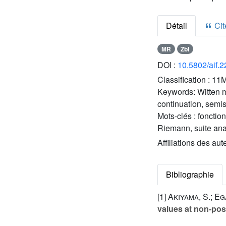
Détail
Cite
MR
Zbl
DOI :
10.5802/aif.
Classification :
11M
Keywords:
Witten m
continuation, semi
Mots-clés :
fonction
Riemann, suite ana
Affiliations des aut
Bibliographie
[1]
Akiyama, S.; Eg
values at non-posi