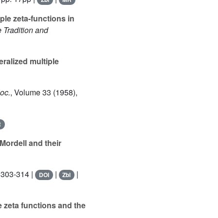
ple zeta-functions in
 Tradition and
eralized multiple
oc.
, Volume 33
(1958),
R
 Mordell and their
 303-314 |
|
|
DOI
Zbl
 zeta functions and the