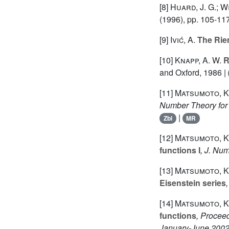
[8]
Huard, J. G.; Wi
(1996), pp. 105-11
[9]
Ivić, A.
The Rie
[10]
Knapp, A. W.
R
and Oxford, 1986 |
[11]
Matsumoto, K.
Number Theory for 
|
Zbl
MR
[12]
Matsumoto, K
functions I
, J. Nu
[13]
Matsumoto, K
Eisenstein series
[14]
Matsumoto, K.
functions
, Procee
January-June 2002