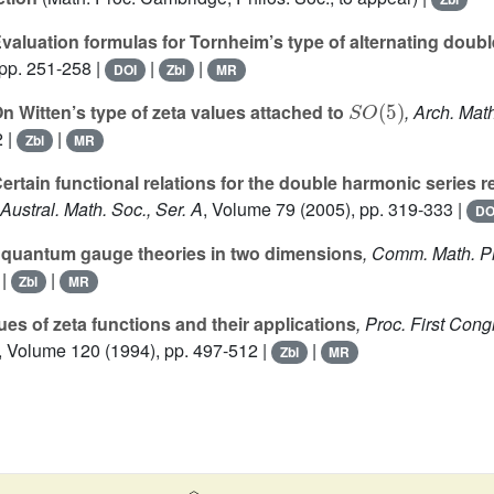
valuation formulas for Tornheim’s type of alternating doubl
pp. 251-258 |
|
|
DOI
Zbl
MR
S
O
(
5
)
n Witten’s type of zeta values attached to
, Arch. Mat
2 |
|
Zbl
MR
ertain functional relations for the double harmonic series r
. Austral. Math. Soc., Ser. A
, Volume 79
(2005), pp. 319-333 |
DO
quantum gauge theories in two dimensions
, Comm. Math. P
|
|
Zbl
MR
ues of zeta functions and their applications
, Proc. First Congr
, Volume 120
(1994), pp. 497-512 |
|
Zbl
MR