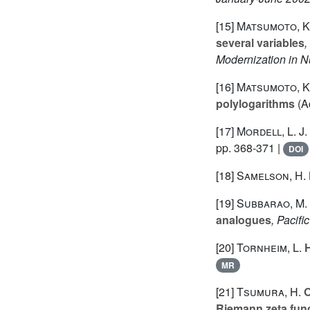
[15]
Matsumoto, K.
several variables
,
Modernization in 
[16]
Matsumoto, K.
polylogarithms
(Ac
[17]
Mordell, L. J.
pp. 368-371 |
DOI
[18]
Samelson, H.
[19]
Subbarao, M. 
analogues
, Pacifi
[20]
Tornheim, L.
H
MR
[21]
Tsumura, H.
O
Riemann zeta fun