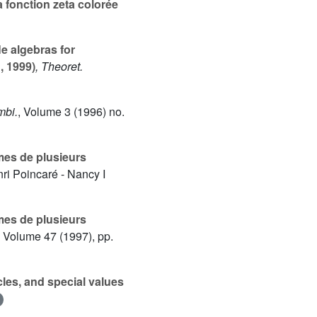
a fonction zeta colorée
e algebras for
, 1999)
, Theoret.
mbi.
, Volume 3
(1996) no.
mes de plusieurs
nri Poincaré - Nancy I
mes de plusieurs
, Volume 47
(1997), pp.
les, and special values