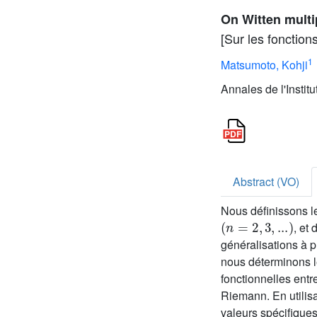
On Witten multi
[Sur les fonction
1
Matsumoto, Kohji
Annales de l'Instit
Abstract (VO)
Nous définissons l
(
n
=
2
,
3
,
...
)
, et
généralisations à p
nous déterminons le
fonctionnelles entr
Riemann. En utilisa
valeurs spécifiques 