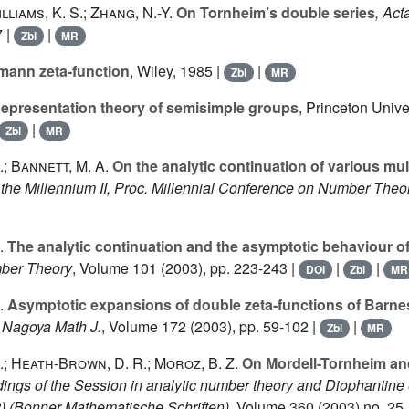
lliams, K. S.; Zhang, N.-Y.
On Tornheim’s double series
, Act
7 |
|
Zbl
MR
mann zeta-function
, Wiley, 1985 |
|
Zbl
MR
epresentation theory of semisimple groups
, Princeton Unive
|
Zbl
MR
; Bannett, M. A.
On the analytic continuation of various mul
the Millennium II, Proc. Millennial Conference on Number Theo
.
The analytic continuation and the asymptotic behaviour of 
mber Theory
, Volume 101
(2003), pp. 223-243 |
|
|
DOI
Zbl
MR
.
Asymptotic expansions of double zeta-functions of Barnes
, Nagoya Math J.
, Volume 172
(2003), pp. 59-102 |
|
Zbl
MR
; Heath-Brown, D. R.; Moroz, B. Z.
On Mordell-Tornheim and
dings of the Session in analytic number theory and Diophantine
)
(Bonner Mathematische Schriften)
, Volume 360
(2003) no. 25,