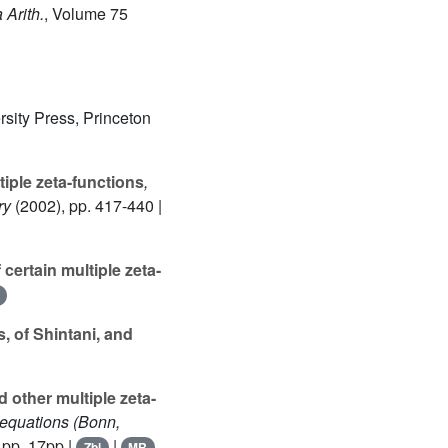
a Arith.
, Volume 75
rsity Press, Princeton
tiple zeta-functions
,
ry
(2002), pp. 417-440 |
certain multiple zeta-
, of Shintani, and
 other multiple zeta-
 equations (Bonn,
 pp. 17pp |
|
Zbl
MR