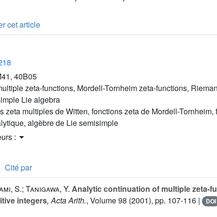
r cet article
2218
41, 40B05
ultiple zeta-functions, Mordell-Tornheim zeta-functions, Rieman
simple Lie algebra
s zeta multiples de Witten, fonctions zeta de Mordell-Tornheim, 
lytique, algèbre de Lie semisimple
eurs :
Cité par
ami, S.; Tanigawa, Y.
Analytic continuation of multiple zeta-f
tive integers
, Acta Arith.
, Volume 98
(2001), pp. 107-116 |
DOI