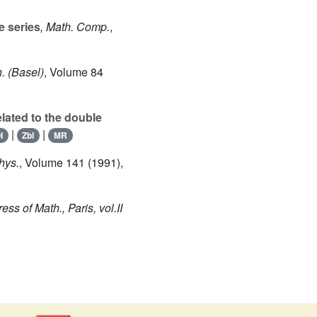
e series
, Math. Comp.
,
h. (Basel)
, Volume 84
elated to the double
|
|
I
Zbl
MR
hys.
, Volume 141
(1991),
ess of Math., Paris, vol.II