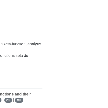
n zeta-function, analytic
fonctions zeta de
unctions and their
|
|
Zbl
MR