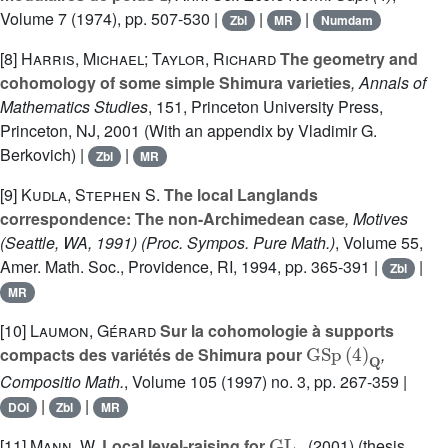
Volume 7
(1974), pp. 507-530 |
|
|
Zbl
MR
Numdam
[8]
Harris, Michael; Taylor, Richard
The geometry and
cohomology of some simple Shimura varieties
, Annals of
Mathematics Studies
, 151
, Princeton University Press,
Princeton, NJ, 2001 (With an appendix by Vladimir G.
Berkovich) |
|
Zbl
MR
[9]
Kudla, Stephen S.
The local Langlands
correspondence: The non-Archimedean case
, Motives
(Seattle, WA, 1991)
(Proc. Sympos. Pure Math.)
, Volume 55
,
Amer. Math. Soc., Providence, RI, 1994, pp. 365-391 |
|
Zbl
MR
[10]
Laumon, Gérard
Sur la cohomologie à supports
GSp
(
4
)
Q
compacts des variétés de Shimura pour
,
Compositio Math.
, Volume 105
(1997) no. 3, pp. 267-359 |
|
|
DOI
Zbl
MR
GL
n
[11]
Mann, W.
Local level-raising for
(2001) (thesis,