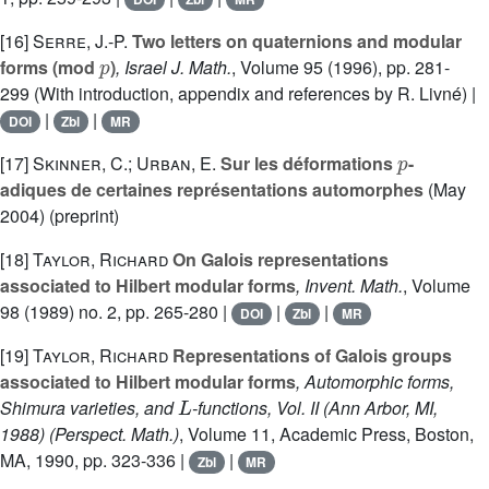
[16]
Serre, J.-P.
Two letters on quaternions and modular
p
forms (mod
)
, Israel J. Math.
, Volume 95
(1996), pp. 281-
299 (With introduction, appendix and references by R. Livné) |
|
|
DOI
Zbl
MR
p
[17]
Skinner, C.; Urban, E.
Sur les déformations
-
adiques de certaines représentations automorphes
(May
2004) (preprint)
[18]
Taylor, Richard
On Galois representations
associated to Hilbert modular forms
, Invent. Math.
, Volume
98
(1989) no. 2, pp. 265-280 |
|
|
DOI
Zbl
MR
[19]
Taylor, Richard
Representations of Galois groups
associated to Hilbert modular forms
, Automorphic forms,
L
Shimura varieties, and
-functions, Vol. II (Ann Arbor, MI,
1988)
(Perspect. Math.)
, Volume 11
, Academic Press, Boston,
MA, 1990, pp. 323-336 |
|
Zbl
MR