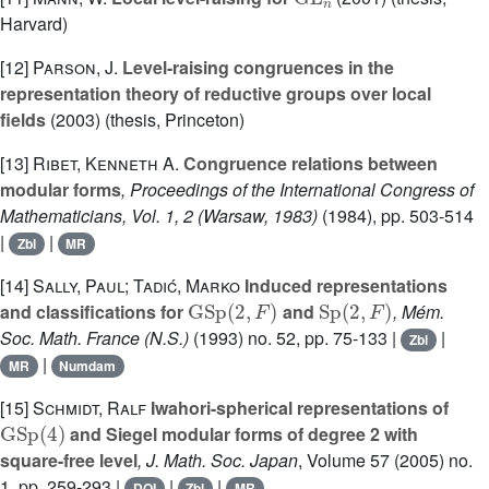
Harvard)
[12]
Parson, J.
Level-raising congruences in the
representation theory of reductive groups over local
fields
(2003) (thesis, Princeton)
[13]
Ribet, Kenneth A.
Congruence relations between
modular forms
, Proceedings of the International Congress of
Mathematicians, Vol. 1, 2 (Warsaw, 1983)
(1984), pp. 503-514
|
|
Zbl
MR
[14]
Sally, Paul; Tadić, Marko
Induced representations
GSp
(
2
,
F
)
Sp
(
2
,
F
)
and classifications for
and
, Mém.
Soc. Math. France (N.S.)
(1993) no. 52, pp. 75-133 |
|
Zbl
|
MR
Numdam
[15]
Schmidt, Ralf
Iwahori-spherical representations of
GSp
(
4
)
and Siegel modular forms of degree 2 with
square-free level
, J. Math. Soc. Japan
, Volume 57
(2005) no.
1, pp. 259-293 |
|
|
DOI
Zbl
MR