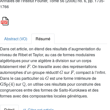
Annales de l'Institut Fourier, Tome 56 (2006) no. 6, pp. 1735-
1766
Abstract (VO)
Résumé
Dans cet article, on étend des résultats d’augmentation du
niveau de Ribet et Taylor, au cas de formes modulaires
algébriques pour une algèbre à division sur un corps
F
totalement réel
. On travaille avec des représentations
G
F
automorphes d’un groupe réductif
sur
, compact à l’infini.
G
Dans le cas particulier où
est une forme intérieure de
GSp
(
4
)
ℚ
sur
, on utilise ces résultats pour construire des
congruences entre des formes de Saito-Kurokawa et des
formes avec des composantes locales génériques.
Détail
Citer cet article