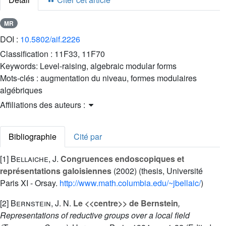
MR
DOI :
10.5802/aif.2226
Classification :
11F33, 11F70
Keywords:
Level-raising, algebraic modular forms
Mots-clés :
augmentation du niveau, formes modulaires
algébriques
Affiliations des auteurs :
Bibliographie
Cité par
[1]
Bellaiche, J.
Congruences endoscopiques et
représentations galoisiennes
(2002) (thesis, Université
Paris XI - Orsay.
http://www.math.columbia.edu/~jbellaic/
)
[2]
Bernstein, J. N.
Le <<centre>> de Bernstein
,
Representations of reductive groups over a local field