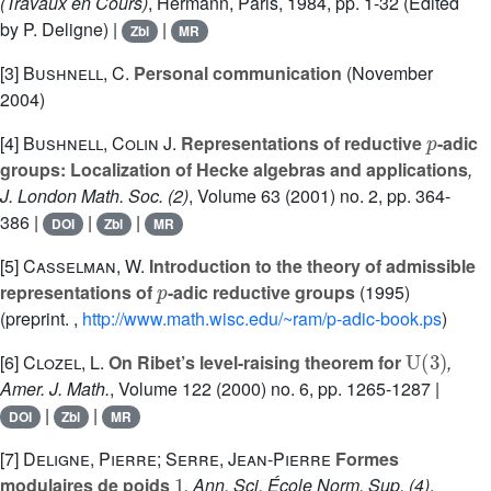
(Travaux en Cours)
, Hermann, Paris, 1984, pp. 1-32 (Edited
by P. Deligne) |
|
Zbl
MR
[3]
Bushnell, C.
Personal communication
(November
2004)
p
[4]
Bushnell, Colin J.
Representations of reductive
-adic
groups: Localization of Hecke algebras and applications
,
J. London Math. Soc. (2)
, Volume 63
(2001) no. 2, pp. 364-
386 |
|
|
DOI
Zbl
MR
[5]
Casselman, W.
Introduction to the theory of admissible
p
representations of
-adic reductive groups
(1995)
(preprint. ,
http://www.math.wisc.edu/~ram/p-adic-book.ps
)
U
(
3
)
[6]
Clozel, L.
On Ribet’s level-raising theorem for
,
Amer. J. Math.
, Volume 122
(2000) no. 6, pp. 1265-1287 |
|
|
DOI
Zbl
MR
[7]
Deligne, Pierre; Serre, Jean-Pierre
Formes
1
modulaires de poids
, Ann. Sci. École Norm. Sup. (4)
,