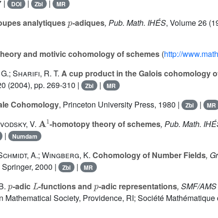
7 |
|
|
DOI
Zbl
MR
p
upes analytiques
-adiques
, Pub. Math. IHÉS
, Volume 26
(19
theory and motivic cohomology of schemes
(
http://www.math
.; Sharifi, R. T.
A cup product in the Galois cohomology o
20
(2004), pp. 269-310 |
|
Zbl
MR
ale Cohomology
, Princeton University Press, 1980 |
|
Zbl
MR
A
1
vodsky, V.
-homotopy theory of schemes
, Pub. Math. IH
|
Numdam
Schmidt, A.; Wingberg, K.
Cohomology of Number Fields
, G
, Springer, 2000 |
|
Zbl
MR
p
L
p
B.
-adic
-functions and
-adic representations
, SMF/AMS 
n Mathematical Society, Providence, RI; Société Mathématique d