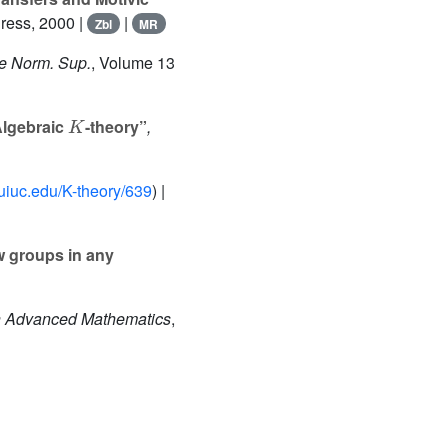
Press, 2000 |
|
Zbl
MR
le Norm. Sup.
, Volume 13
K
 Algebraic
-theory”
,
uiuc.edu/K-theory/639
) |
 groups in any
in Advanced Mathematics
,