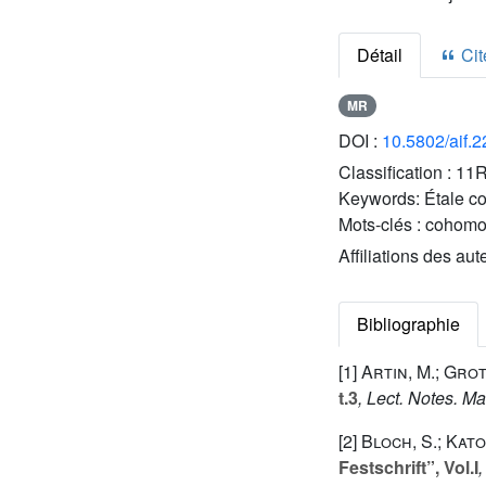
Détail
Cite
MR
DOI :
10.5802/aif.
Classification :
11R
Keywords:
Étale c
Mots-clés :
cohomol
Affiliations des aut
Bibliographie
[1]
Artin, M.; Grot
t.3
, Lect. Notes. Ma
[2]
Bloch, S.; Kato
Festschrift”, Vol.I
,