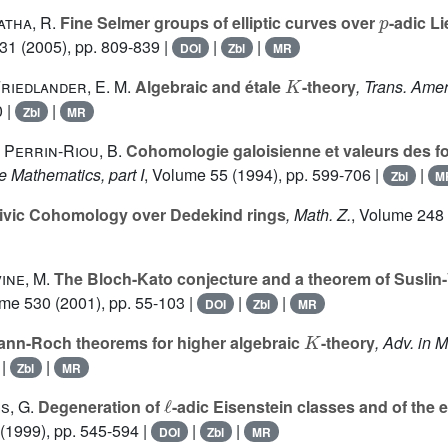
p
atha, R.
Fine Selmer groups of elliptic curves over
-adic L
331
(2005), pp. 809-839 |
|
|
DOI
Zbl
MR
K
Friedlander, E. M.
Algebraic and étale
-theory
, Trans. Amer
0 |
|
Zbl
MR
; Perrin-Riou, B.
Cohomologie galoisienne et valeurs des f
e Mathematics, part I
, Volume 55
(1994), pp. 599-706 |
|
Zbl
M
ivic Cohomology over Dedekind rings
, Math. Z.
, Volume 248
ine, M.
The Bloch-Kato conjecture and a theorem of Susli
ume 530
(2001), pp. 55-103 |
|
|
DOI
Zbl
MR
K
nn-Roch theorems for higher algebraic
-theory
, Adv. in M
|
|
Zbl
MR
ℓ
s, G.
Degeneration of
-adic Eisenstein classes and of the el
(1999), pp. 545-594 |
|
|
DOI
Zbl
MR