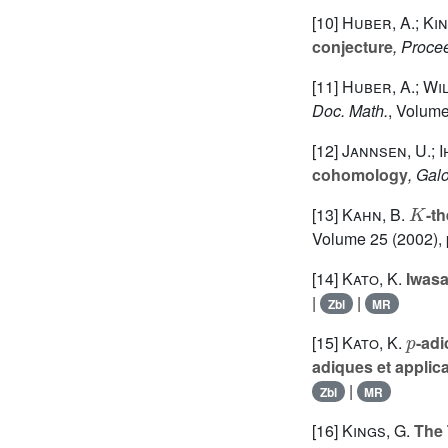
[10]
Huber, A.; Kin
conjecture
, Proce
[11]
Huber, A.; Wi
Doc. Math.
, Volume
[12]
Jannsen, U.; 
cohomology
, Gal
K
[13]
Kahn, B.
-t
Volume 25
(2002), 
[14]
Kato, K.
Iwasa
|
|
Zbl
MR
p
[15]
Kato, K.
-adi
adiques et applica
|
Zbl
MR
[16]
Kings, G.
The 