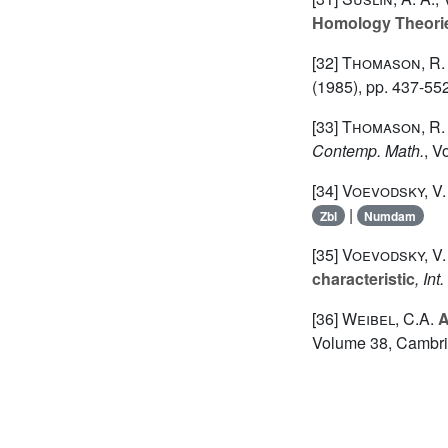
Homology Theori
[32]
Thomason, R.
(1985), pp. 437-55
[33]
Thomason, R.
Contemp. Math.
, V
[34]
Voevodsky, V.
|
Zbl
Numdam
[35]
Voevodsky, V.
characteristic
, Int
[36]
Weibel, C.A.
A
Volume 38
, Cambr