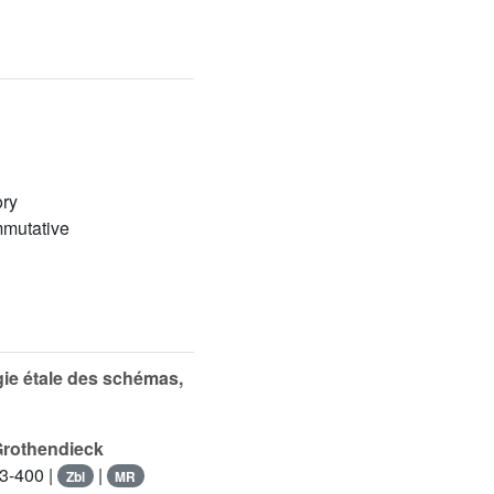
ory
mmutative
ie étale des schémas,
Grothendieck
33-400 |
|
Zbl
MR