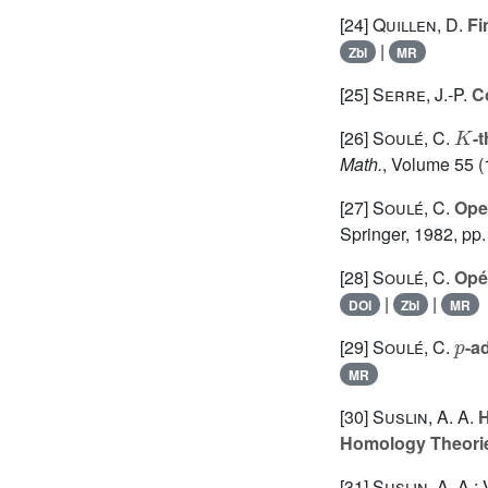
[24]
Quillen, D.
Fi
|
Zbl
MR
[25]
Serre, J.-P.
Co
K
[26]
Soulé, C.
-
Math.
, Volume 55
(
[27]
Soulé, C.
Oper
Springer, 1982, pp
[28]
Soulé, C.
Opér
|
|
DOI
Zbl
MR
p
[29]
Soulé, C.
-a
MR
[30]
Suslin, A. A.
H
Homology Theori
[31]
Suslin, A. A.;