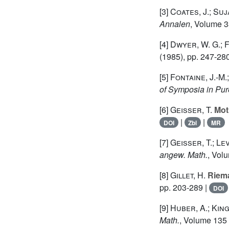
[3]
Coates, J.; Suj
Annalen
, Volume 
[4]
Dwyer, W. G.; 
(1985), pp. 247-28
[5]
Fontaine, J.-M.
of Symposia in Pur
[6]
Geisser, T.
Mot
|
|
DOI
Zbl
MR
[7]
Geisser, T.; Lev
angew. Math.
, Vol
[8]
Gillet, H.
Riema
pp. 203-289 |
DOI
[9]
Huber, A.; King
Math.
, Volume 135