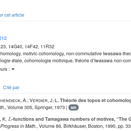
r cet article
2212
23, 14G40, 14F42, 11R32
ohomology, motivic cohomology, non-commutative Iwasawa-the
ogie étale, cohomologie motivique, théorie d’Iwasawa non-co
eurs :
Cité par
hendieck, A.; Verdier, J.-L.
Théorie des topos et cohomolog
th.
, Volume 305
, Springer, 1973 |
MR
L
, K.
-functions and Tamagawa numbers of motives, “The 
 Progress in Math.
, Volume 86
, Birkhäuser, Boston, 1990, pp. 3