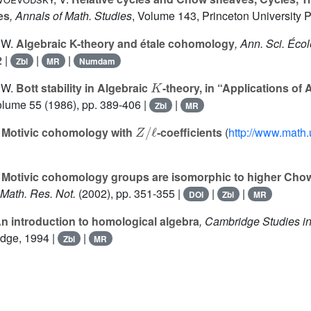
es
, Annals of Math. Studies
, Volume 143
, Princeton University 
 W.
Algebraic K-theory and étale cohomology
, Ann. Sci. Éco
2 |
|
|
Zbl
MR
Numdam
K
 W.
Bott stability in Algebraic
-theory, in “Applications of
olume 55
(1986), pp. 389-406 |
|
Zbl
MR
Z
/
ℓ
Motivic cohomology with
-coefficients
(
http://www.math.
Motivic cohomology groups are isomorphic to higher Chow
. Math. Res. Not.
(2002), pp. 351-355 |
|
|
DOI
Zbl
MR
n introduction to homological algebra
, Cambridge Studies 
idge, 1994 |
|
Zbl
MR