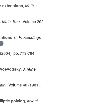
ie extensions
, Math.
. Math. Soc.
, Volume 292
L
ontions
, Proceedings
R
(2004), pp. 773-794 |
n-Voevodsky
, J. reine
ath.
, Volume 40
(1981),
liptic polylog
, Invent.