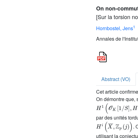
On non-commuta
[Sur la torsion 
1
Hornbostel, Jens
Annales de l'Instit
Abstract (VO)
Cet article confir
On démontre que, s
H
1
(
𝒪
K
[
1
/
S
]
,
H
i
(
X
par des unités tor
H
i
(
X
¯
,
ℤ
p
(
j
)
)
. 
utilisant la conjec