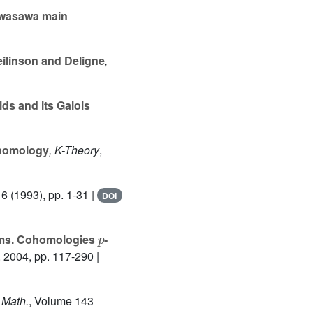
Iwasawa main
eilinson and Deligne
,
ds and its Galois
cohomology
, K-Theory
,
16
(1993), pp. 1-31 |
DOI
p
orms. Cohomologies
-
., 2004, pp. 117-290 |
. Math.
, Volume 143