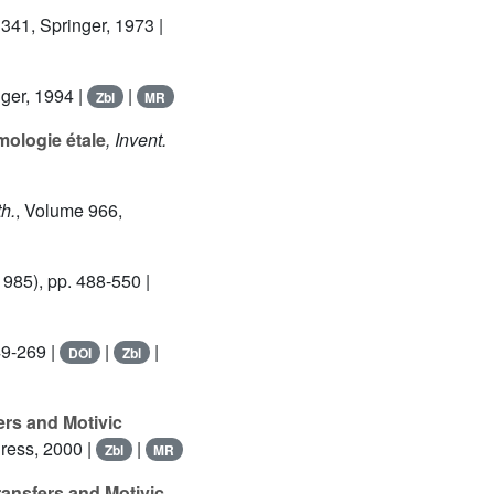
 341
, Springer, 1973 |
nger, 1994 |
|
Zbl
MR
mologie étale
, Invent.
h.
, Volume 966
,
985), pp. 488-550 |
49-269 |
|
|
DOI
Zbl
rs and Motivic
Press, 2000 |
|
Zbl
MR
ansfers and Motivic