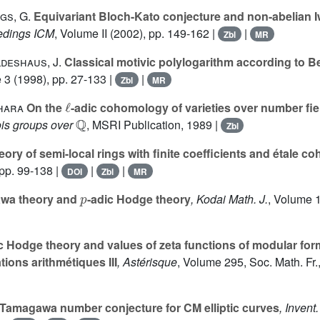
gs, G.
Equivariant Bloch-Kato conjecture and non-abelian 
edings ICM
, Volume II
(2002), pp. 149-162 |
|
Zbl
MR
ldeshaus, J.
Classical motivic polylogarithm according to B
 3
(1998), pp. 27-133 |
|
Zbl
MR
ℓ
Ihara
On the
-adic cohomology of varieties over number fiel
ℚ
ois groups over
, MSRI Publication, 1989 |
Zbl
heory of semi-local rings with finite coefficients and étale 
pp. 99-138 |
|
|
DOI
Zbl
MR
p
wa theory and
-adic Hodge theory
, Kodai Math. J.
, Volume 
c Hodge theory and values of zeta functions of modular f
tions arithmétiques III
, Astérisque
, Volume 295
, Soc. Math. Fr
Tamagawa number conjecture for CM elliptic curves
, Invent