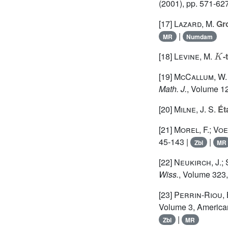
(2001), pp. 571-62
[17]
Lazard, M.
Gro
|
MR
Numdam
K
[18]
Levine, M.
-
[19]
McCallum, W. G
Math. J.
, Volume 1
[20]
Milne, J. S.
Ét
[21]
Morel, F.; Voe
45-143 |
|
Zbl
MR
[22]
Neukirch, J.; 
Wiss.
, Volume 323
[23]
Perrin-Riou, 
Volume 3
, America
|
Zbl
MR