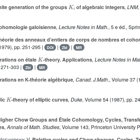
K
i
nite generation of the groups
of algebraic integers
, LNM
,
homologie galoisienne
, Lecture Notes in Math.
, 5 e éd.
, Spri
théorie des anneaux d’entiers de corps de nombres et coho
1979), pp. 251-295 |
|
|
DOI
Zbl
MR
K
ations on étale
-theory. Applications
, Lecture Notes in Mat
. 271-303 |
|
Zbl
MR
ations en K-théorie algébrique
, Canad. J.Math.
, Volume 37
(1
K
dic
-theory of elliptic curves
, Duke
, Volume 54
(1987), pp. 2
igher Chow Groups and Étale Cohomology, Cycles, Transfe
es
, Annals of Math. Studies
, Volume 143
, Princeton University 
 Voevodsky, V.
Relative cycles and Chow sheaves, Cycles, Tr