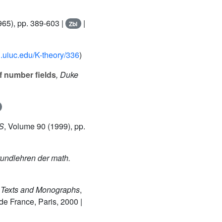
65), pp. 389-603 |
|
Zbl
.uiuc.edu/K-theory/336
)
f number fields
, Duke
ÉS
, Volume 90
(1999), pp.
rundlehren der math.
Texts and Monographs
,
e France, Paris, 2000 |