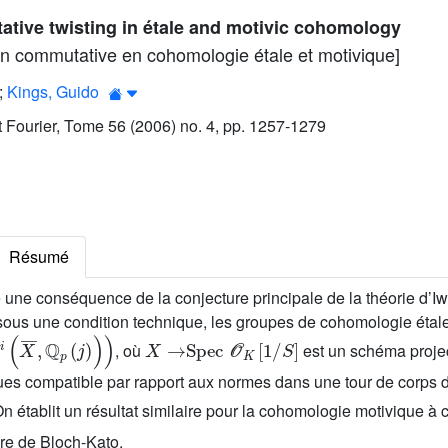
tive twisting in étale and motivic cohomology
non commutative en cohomologie étale et motivique]
;
Kings, Guido
ut Fourier, Tome 56 (2006) no. 4, pp. 1257-1279
Résumé
me une conséquence de la conjecture principale de la théorie d’
ous une condition technique, les groupes de cohomologie étal
¯
,
ℚ
p
(
j
)
)
)
X
→
Spec
𝒪
K
[
1
/
S
]
, où
est un schéma projec
dues compatible par rapport aux normes dans une tour de corps
On établit un résultat similaire pour la cohomologie motivique à co
ture de Bloch-Kato.