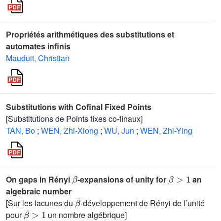
Propriétés arithmétiques des substitutions et
automates infinis
Mauduit, Christian
Substitutions with Cofinal Fixed Points
[Substitutions de Points fixes co-finaux]
TAN, Bo
;
WEN, Zhi-Xiong
;
WU, Jun
;
WEN, Zhi-Ying
β
β
>
1
On gaps in Rényi
-expansions of unity for
an
algebraic number
β
[Sur les lacunes du
-développement de Rényi de l’unité
β
>
1
pour
un nombre algébrique]