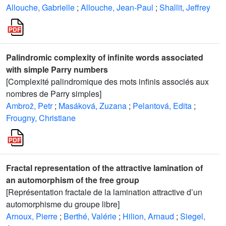
Allouche, Gabrielle
;
Allouche, Jean-Paul
;
Shallit, Jeffrey
Palindromic complexity of infinite words associated
with simple Parry numbers
[Complexité palindromique des mots infinis associés aux
nombres de Parry simples]
Ambrož, Petr
;
Masáková, Zuzana
;
Pelantová, Edita
;
Frougny, Christiane
Fractal representation of the attractive lamination of
an automorphism of the free group
[Représentation fractale de la lamination attractive d’un
automorphisme du groupe libre]
Arnoux, Pierre
;
Berthé, Valérie
;
Hilion, Arnaud
;
Siegel,