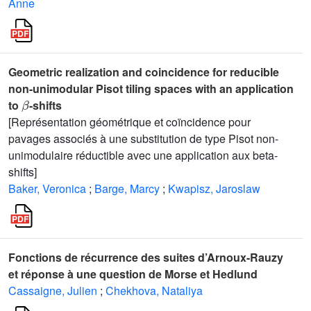
Anne
Geometric realization and coincidence for reducible
non-unimodular Pisot tiling spaces with an application
β
to
-shifts
[Représentation géométrique et coïncidence pour
pavages associés à une substitution de type Pisot non-
unimodulaire réductible avec une application aux beta-
shifts]
Baker, Veronica
;
Barge, Marcy
;
Kwapisz, Jaroslaw
Fonctions de récurrence des suites d’Arnoux-Rauzy
et réponse à une question de Morse et Hedlund
Cassaigne, Julien
;
Chekhova, Nataliya