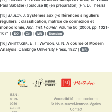
Paul Sabatier (Toulouse III) (en préparation) (Ph. D. Thesis)
q
[15]
Sauloy, J.
Systèmes aux
-différences singuliers
réguliers : classification, matrice de connexion et
monodromie
, Ann. Inst. Fourier
, Volume 50
(2000), pp. 1021-
1071 |
|
|
|
DOI
Zbl
MR
Numdam
[16]
Whittaker, E. T.; Watson, G. N.
A course of Modern
Analysis
, Cambrige University Press, 1927 |
MR
ISSN :
Accessibilité - non conforme
0373-
0956
Nous suivre
Mentions légales
e-ISSN :
Contact