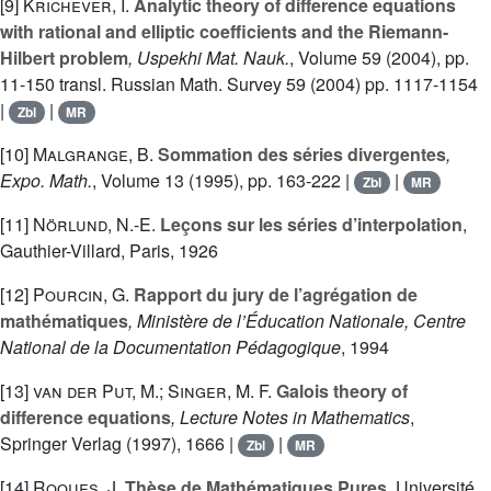
[9]
Krichever, I.
Analytic theory of difference equations
with rational and elliptic coefficients and the Riemann-
Hilbert problem
, Uspekhi Mat. Nauk.
, Volume 59
(2004), pp.
11-150 transl. Russian Math. Survey 59 (2004) pp. 1117-1154
|
|
Zbl
MR
[10]
Malgrange, B.
Sommation des séries divergentes
,
Expo. Math.
, Volume 13
(1995), pp. 163-222 |
|
Zbl
MR
[11]
Nörlund, N.-E.
Leçons sur les séries d’interpolation
,
Gauthier-Villard, Paris, 1926
[12]
Pourcin, G.
Rapport du jury de l’agrégation de
mathématiques
, Ministère de l’Éducation Nationale, Centre
National de la Documentation Pédagogique
, 1994
[13]
van der Put, M.; Singer, M. F.
Galois theory of
difference equations
, Lecture Notes in Mathematics
,
Springer Verlag (1997), 1666 |
|
Zbl
MR
[14]
Roques, J.
Thèse de Mathématiques Pures
, Université