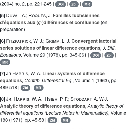
(2004) no. 2, pp. 221-245 |
|
|
DOI
Zbl
MR
[5]
Duval, A.; Roques, J.
Familles fuchsiennes
q
d’équations aux (
-)différences et confluence
(en
préparation)
[6]
Fitzpatrick, W. J.; Grimm, L. J.
Convergent factorial
series solutions of linear difference equations
, J. Diff.
Equations
, Volume 29
(1978), pp. 345-361 |
|
|
DOI
Zbl
MR
[7]
Jr Harris, W. A.
Linear systems of difference
equations
, Contrib. Differential Eq.
, Volume 1
(1963), pp.
489-518 |
|
Zbl
MR
[8]
Jr. Harris, W. A.; Hsieh, P. F.; Stoddart, A. W.J.
Analytic theory of difference equations
, Analytic theory of
differential equations
(Lecture Notes in Mathematics)
, Volume
183
(1971), pp. 45-58 |
|
Zbl
MR