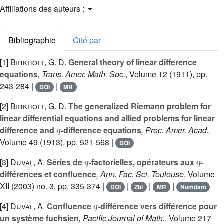
Affiliations des auteurs :
Bibliographie
Cité par
[1]
Birkhoff, G. D.
General theory of linear difference
equations
, Trans. Amer. Math. Soc.
, Volume 12
(1911), pp.
243-284 |
|
DOI
MR
[2]
Birkhoff, G. D.
The generalized Riemann problem for
linear differential equations and allied problems for linear
q
difference and
-difference equations
, Proc. Amer. Acad.
,
Volume 49
(1913), pp. 521-568 |
DOI
q
q
[3]
Duval, A.
Séries de
-factorielles, opérateurs aux
-
différences et confluence
, Ann. Fac. Sci. Toulouse
, Volume
XII
(2003) no. 3, pp. 335-374 |
|
|
|
DOI
Zbl
MR
Numdam
q
[4]
Duval, A.
Confluence
-différence vers différence pour
un système fuchsien
, Pacific Journal of Math.
, Volume 217