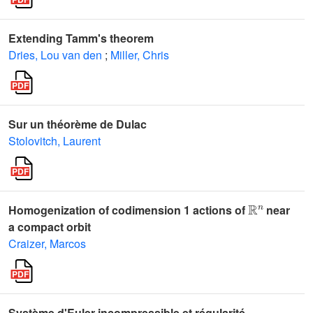
Extending Tamm's theorem
Dries, Lou van den
;
Miller, Chris
Sur un théorème de Dulac
Stolovitch, Laurent
ℝ
n
Homogenization of codimension 1 actions of
near
a compact orbit
Craizer, Marcos
Système d'Euler incompressible et régularité