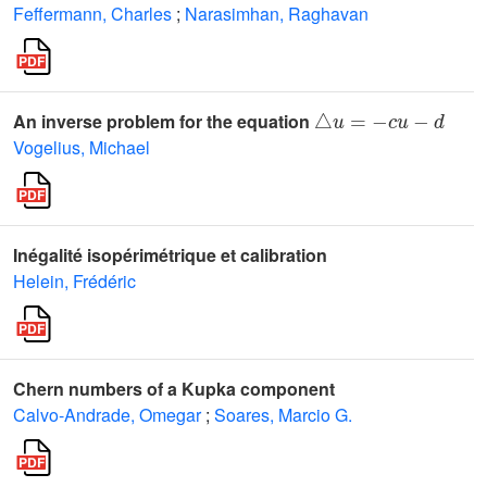
Feffermann, Charles
;
Narasimhan, Raghavan
▵
u
=
-
c
u
-
d
An inverse problem for the equation
Vogelius, Michael
Inégalité isopérimétrique et calibration
Helein, Frédéric
Chern numbers of a Kupka component
Calvo-Andrade, Omegar
;
Soares, Marcio G.