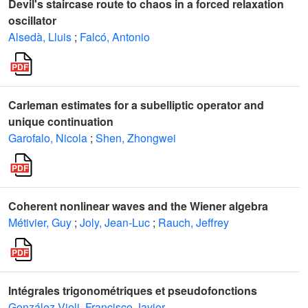
Devil's staircase route to chaos in a forced relaxation
oscillator
Alsedà, Lluis
;
Falcó, Antonio
Carleman estimates for a subelliptic operator and
unique continuation
Garofalo, Nicola
;
Shen, Zhongwei
Coherent nonlinear waves and the Wiener algebra
Métivier, Guy
;
Joly, Jean-Luc
;
Rauch, Jeffrey
Intégrales trigonométriques et pseudofonctions
González Vieli, Francisco Javier