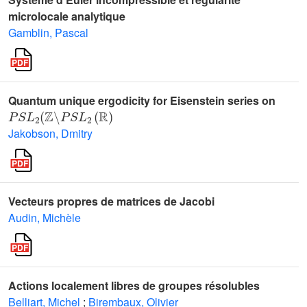
microlocale analytique
Gamblin, Pascal
Quantum unique ergodicity for Eisenstein series on
P
S
L
2
(
ℤ
∖
P
S
L
2
(
ℝ
)
Jakobson, Dmitry
Vecteurs propres de matrices de Jacobi
Audin, Michèle
Actions localement libres de groupes résolubles
Belliart, Michel
;
Birembaux, Olivier