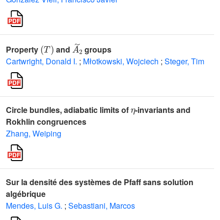
(
T
)
A
˜
2
Property
and
groups
Cartwright, Donald I.
;
Młotkowski, Wojciech
;
Steger, Tim
η
Circle bundles, adiabatic limits of
-invariants and
Rokhlin congruences
Zhang, Weiping
Sur la densité des systèmes de Pfaff sans solution
algébrique
Mendes, Luis G.
;
Sebastiani, Marcos