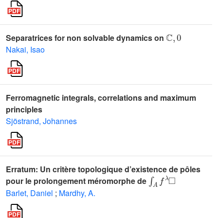
ℂ
,
0
Separatrices for non solvable dynamics on
Nakai, Isao
Ferromagnetic integrals, correlations and maximum
principles
Sjöstrand, Johannes
Erratum: Un critère topologique d’existence de pôles
∫
A
f
λ
□
pour le prolongement méromorphe de
Barlet, Daniel
;
Mardhy, A.