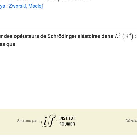
nya
;
Zworski, Maciej
L
2
(
ℝ
d
)
ur des opérateurs de Schrödinger aléatoires dans
:
assique
Soutenu par :
Dévelo