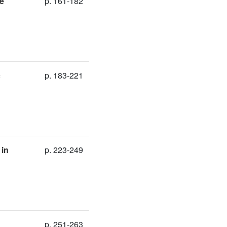
le
p. 161-182
c
p. 183-221
 in
p. 223-249
p. 251-263