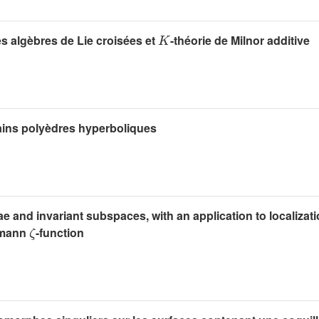
K
 algèbres de Lie croisées et
-théorie de Milnor additive
ains polyèdres hyperboliques
e and invariant subspaces, with an application to localizati
ζ
emann
-function