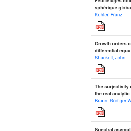
Feuilletages hol
sphérique globa
Kohler, Franz
Growth orders oc
differential equa
Shackell, John
The surjectivity
the real analyti
Braun, Rüdiger W
Spectral asympto