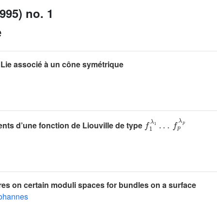
995) no. 1
e
Lie associé à un cône symétrique
f
1
λ
1
.
.
.
f
p
λ
p
nts d’une fonction de Liouville de type
res on certain moduli spaces for bundles on a surface
ohannes