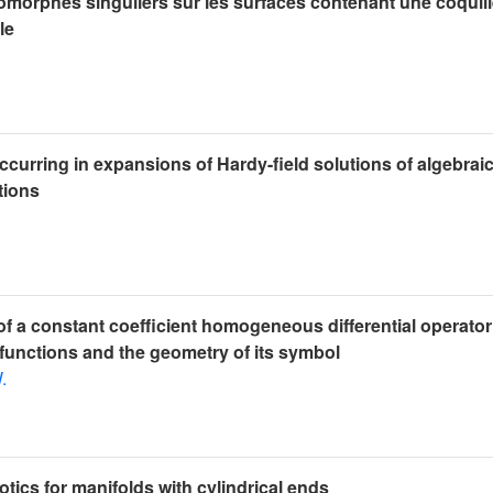
omorphes singuliers sur les surfaces contenant une coquil
le
curring in expansions of Hardy-field solutions of algebrai
tions
 of a constant coefficient homogeneous differential operator
c functions and the geometry of its symbol
.
tics for manifolds with cylindrical ends