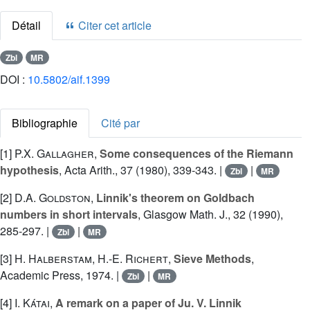
Détail
Citer cet article
Zbl
MR
DOI :
10.5802/aif.1399
Bibliographie
Cité par
[1]
P.X. Gallagher
,
Some consequences of the Riemann
hypothesis
, Acta Arith., 37 (1980), 339-343. |
|
Zbl
MR
[2]
D.A. Goldston
,
Linnik's theorem on Goldbach
numbers in short intervals
, Glasgow Math. J., 32 (1990),
285-297. |
|
Zbl
MR
[3]
H. Halberstam
,
H.-E. Richert
,
Sieve Methods
,
Academic Press, 1974. |
|
Zbl
MR
[4]
I. Kátai
,
A remark on a paper of Ju. V. Linnik