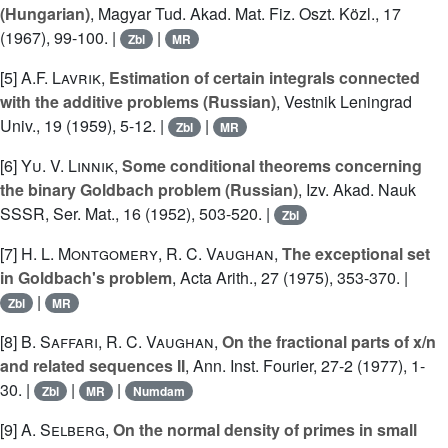
(Hungarian)
, Magyar Tud. Akad. Mat. Fiz. Oszt. Közl., 17
(1967), 99-100. |
|
Zbl
MR
[5]
A.F. Lavrik
,
Estimation of certain integrals connected
with the additive problems (Russian)
, Vestnik Leningrad
Univ., 19 (1959), 5-12. |
|
Zbl
MR
[6]
Yu. V. Linnik
,
Some conditional theorems concerning
the binary Goldbach problem (Russian)
, Izv. Akad. Nauk
SSSR, Ser. Mat., 16 (1952), 503-520. |
Zbl
[7]
H. L. Montgomery
,
R. C. Vaughan
,
The exceptional set
in Goldbach's problem
, Acta Arith., 27 (1975), 353-370. |
|
Zbl
MR
[8]
B. Saffari
,
R. C. Vaughan
,
On the fractional parts of x/n
and related sequences II
, Ann. Inst. Fourier, 27-2 (1977), 1-
30. |
|
|
Zbl
MR
Numdam
[9]
A. Selberg
,
On the normal density of primes in small