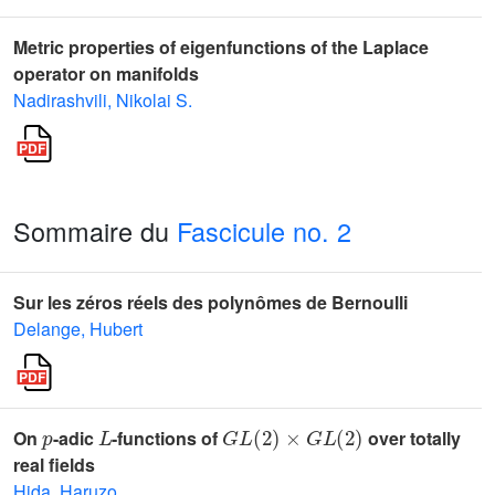
Metric properties of eigenfunctions of the Laplace
operator on manifolds
Nadirashvili, Nikolai S.
Sommaire du
Fascicule no. 2
Sur les zéros réels des polynômes de Bernoulli
Delange, Hubert
p
L
G
L
(
2
)
×
G
L
(
2
)
On
-adic
-functions of
over totally
real fields
Hida, Haruzo