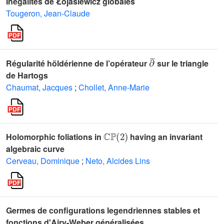
Inégalités de Łojasiewicz globales
Tougeron, Jean-Claude
∂
¯
Régularité höldérienne de l’opérateur
sur le triangle
de Hartogs
Chaumat, Jacques
;
Chollet, Anne-Marie
ℂ
ℙ
(
2
)
Holomorphic foliations in
having an invariant
algebraic curve
Cerveau, Dominique
;
Neto, Alcides Lins
Germes de configurations legendriennes stables et
fonctions d'Airy-Weber généralisées