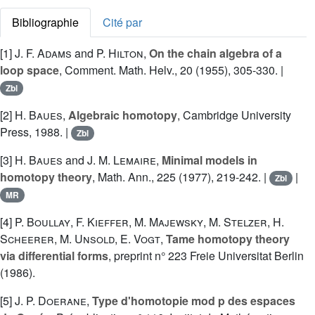
Bibliographie
Cité par
[1]
J. F. Adams
and
P. Hilton
,
On the chain algebra of a
loop space
, Comment. Math. Helv., 20 (1955), 305-330. |
Zbl
[2]
H. Baues
,
Algebraic homotopy
, Cambridge University
Press, 1988. |
Zbl
[3]
H. Baues
and
J. M. Lemaire
,
Minimal models in
homotopy theory
, Math. Ann., 225 (1977), 219-242. |
|
Zbl
MR
[4]
P. Boullay
,
F. Kieffer
,
M. Majewsky
,
M. Stelzer
,
H.
Scheerer
,
M. Unsold
,
E. Vogt
,
Tame homotopy theory
via differential forms
, preprint n° 223 Freie Universitat Berlin
(1986).
[5]
J. P. Doerane
,
Type d'homotopie mod p des espaces