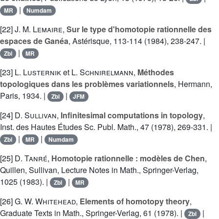
|
MR
Numdam
[22]
J. M. Lemaire
,
Sur le type d'homotopie rationnelle des
espaces de Ganéa
, Astérisque, 113-114 (1984), 238-247. |
|
Zbl
MR
[23]
L. Lusternik
et
L. Schnirelmann
,
Méthodes
topologiques dans les problèmes variationnels
, Hermann,
Paris, 1934. |
|
Zbl
JFM
[24]
D. Sullivan
,
Infinitesimal computations in topology
,
Inst. des Hautes Études Sc. Publ. Math., 47 (1978), 269-331. |
|
|
Zbl
MR
Numdam
[25]
D. Tanré
,
Homotopie rationnelle : modèles de Chen
,
Quillen, Sullivan, Lecture Notes in Math., Springer-Verlag,
1025 (1983). |
|
Zbl
MR
[26]
G. W. Whitehead
,
Elements of homotopy theory
,
Graduate Texts in Math., Springer-Verlag, 61 (1978). |
|
Zbl