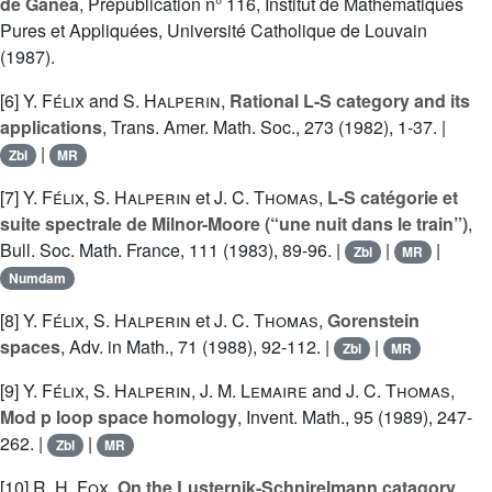
de Ganéa
, Prépublication n° 116, Institut de Mathématiques
Pures et Appliquées, Université Catholique de Louvain
(1987).
[6]
Y. Félix
and
S. Halperin
,
Rational L-S category and its
applications
, Trans. Amer. Math. Soc., 273 (1982), 1-37. |
|
Zbl
MR
[7]
Y. Félix
,
S. Halperin
et
J. C. Thomas
,
L-S catégorie et
suite spectrale de Milnor-Moore (“une nuit dans le train”)
,
Bull. Soc. Math. France, 111 (1983), 89-96. |
|
|
Zbl
MR
Numdam
[8]
Y. Félix
,
S. Halperin
et
J. C. Thomas
,
Gorenstein
spaces
, Adv. in Math., 71 (1988), 92-112. |
|
Zbl
MR
[9]
Y. Félix
,
S. Halperin
,
J. M. Lemaire
and
J. C. Thomas
,
Mod p loop space homology
, Invent. Math., 95 (1989), 247-
262. |
|
Zbl
MR
[10]
R. H. Fox
,
On the Lusternik-Schnirelmann catagory
,