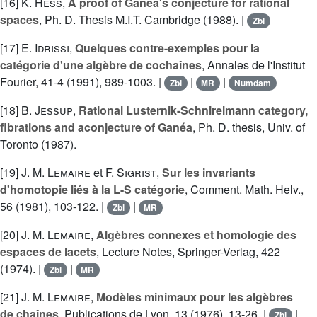
[16]
K. Hess
,
A proof of Ganéa's conjecture for rational
spaces
, Ph. D. Thesis M.I.T. Cambridge (1988). |
Zbl
[17]
E. Idrissi
,
Quelques contre-exemples pour la
catégorie d'une algèbre de cochaînes
, Annales de l'Institut
Fourier, 41-4 (1991), 989-1003. |
|
|
Zbl
MR
Numdam
[18]
B. Jessup
,
Rational Lusternik-Schnirelmann category,
fibrations and aconjecture of Ganéa
, Ph. D. thesis, Univ. of
Toronto (1987).
[19]
J. M. Lemaire
et
F. Sigrist
,
Sur les invariants
d'homotopie liés à la L-S catégorie
, Comment. Math. Helv.,
56 (1981), 103-122. |
|
Zbl
MR
[20]
J. M. Lemaire
,
Algèbres connexes et homologie des
espaces de lacets
, Lecture Notes, Springer-Verlag, 422
(1974). |
|
Zbl
MR
[21]
J. M. Lemaire
,
Modèles minimaux pour les algèbres
de chaînes
, Publications de Lyon, 13 (1976), 13-26. |
|
Zbl