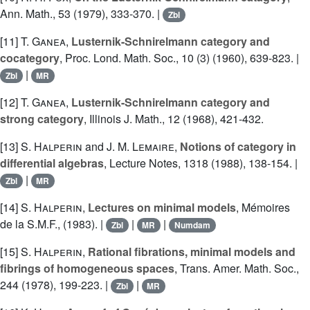
Ann. Math., 53 (1979), 333-370. |
Zbl
[11]
T. Ganea
,
Lusternik-Schnirelmann category and
cocategory
, Proc. Lond. Math. Soc., 10 (3) (1960), 639-823. |
|
Zbl
MR
[12]
T. Ganea
,
Lusternik-Schnirelmann category and
strong category
, Illinois J. Math., 12 (1968), 421-432.
[13]
S. Halperin
and
J. M. Lemaire
,
Notions of category in
differential algebras
, Lecture Notes, 1318 (1988), 138-154. |
|
Zbl
MR
[14]
S. Halperin
,
Lectures on minimal models
, Mémoires
de la S.M.F., (1983). |
|
|
Zbl
MR
Numdam
[15]
S. Halperin
,
Rational fibrations, minimal models and
fibrings of homogeneous spaces
, Trans. Amer. Math. Soc.,
244 (1978), 199-223. |
|
Zbl
MR