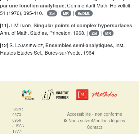
par une fonction analytique
, Commentarii Math. Helveticii,
51 (1976), 395-410. |
|
|
Zbl
MR
EuDML
[11]
J. Milnor
,
Singular points of complex hypersurfaces
,
Ann. of Math. Studies, Princeton, 1968. |
|
Zbl
MR
[12]
S. Lojasiewicz
,
Ensembles semi-analytiques
, Inst.
Hautes Etudes Sci., Bures-sur-Yvette, 1964.
ISSN :
Accessibilité - non conforme
0373-
0956
Nous suivre
Mentions légales
e-ISSN :
Contact
1777-
5310