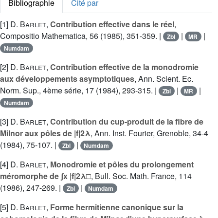
Bibliographie
Cité par
[1]
D. Barlet
,
Contribution effective dans le réel
,
Compositio Mathematica, 56 (1985), 351-359. |
|
|
Zbl
MR
Numdam
[2]
D. Barlet
,
Contribution effective de la monodromie
aux développements asymptotiques
, Ann. Scient. Ec.
Norm. Sup., 4ème série, 17 (1984), 293-315. |
|
|
Zbl
MR
Numdam
[3]
D. Barlet
,
Contribution du cup-produit de la fibre de
Milnor aux pôles de |f|2λ
, Ann. Inst. Fourier, Grenoble, 34-4
(1984), 75-107. |
|
Zbl
Numdam
[4]
D. Barlet
,
Monodromie et pôles du prolongement
méromorphe de ʃx |f|2λ□
, Bull. Soc. Math. France, 114
(1986), 247-269. |
|
Zbl
Numdam
[5]
D. Barlet
,
Forme hermitienne canonique sur la