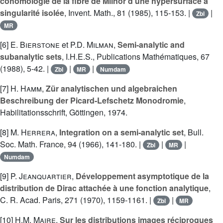
cohomologie de la fibre de Milnor d'une hypersurface à
singularité isolée
, Invent. Math., 81 (1985), 115-153. |
|
Zbl
MR
[6]
E. Bierstone
et
P.D. Milman
,
Semi-analytic and
subanalytic sets
, I.H.E.S., Publications Mathématiques, 67
(1988), 5-42. |
|
|
Zbl
MR
Numdam
[7]
H. Hamm
,
Zür analytischen und algebraichen
Beschreibung der Picard-Lefschetz Monodromie
,
Habilitationsschrift, Göttingen, 1974.
[8]
M. Herrera
,
Integration on a semi-analytic set
, Bull.
Soc. Math. France, 94 (1966), 141-180. |
|
|
Zbl
MR
Numdam
[9]
P. Jeanquartier
,
Développement asymptotique de la
distribution de Dirac attachée à une fonction analytique
,
C. R. Acad. Paris, 271 (1970), 1159-1161. |
|
Zbl
MR
[10]
H.M. Maire
,
Sur les distributions images réciproques