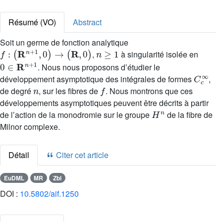
Résumé (VO)
Abstract
Soit un germe de fonction analytique
f
:
(
R
n
+
1
,
0
)
→
(
R
,
0
)
n
≥
1
,
à singularité isolée en
0
∈
R
n
+
1
. Nous nous proposons d’étudier le
C
c
∞
développement asymptotique des intégrales de formes
,
n
f
de degré
, sur les fibres de
. Nous montrons que ces
développements asymptotiques peuvent être décrits à partir
H
n
de l’action de la monodromie sur le groupe
de la fibre de
Milnor complexe.
Détail
Citer cet article
EuDML
MR
Zbl
DOI :
10.5802/aif.1250