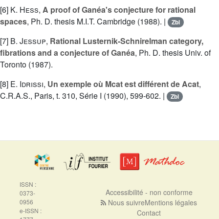
[6]
K. Hess
,
A proof of Ganéa's conjecture for rational
spaces
, Ph. D. thesis M.I.T. Cambridge (1988). |
Zbl
[7]
B. Jessup
,
Rational Lusternik-Schnirelman category,
fibrations and a conjecture of Ganéa
, Ph. D. thesis Univ. of
Toronto (1987).
[8]
E. Idrissi
,
Un exemple où Mcat est différent de Acat
,
C.R.A.S., Paris, t. 310, Série I (1990), 599-602. |
Zbl
ISSN :
Accessibilité - non conforme
0373-
0956
Nous suivre
Mentions légales
e-ISSN :
Contact