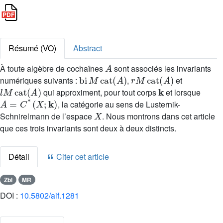
Résumé (VO)
Abstract
A
À toute algèbre de cochaînes
sont associés les invariants
bi
M
cat
(
A
)
r
M
cat
(
A
)
numériques suivants :
,
et
l
M
cat
(
A
)
k
qui approximent, pour tout corps
et lorsque
A
=
C
*
(
X
;
k
)
, la catégorie au sens de Lusternik-
X
Schnirelmann de l’espace
. Nous montrons dans cet article
que ces trois invariants sont deux à deux distincts.
Détail
Citer cet article
Zbl
MR
DOI :
10.5802/aif.1281