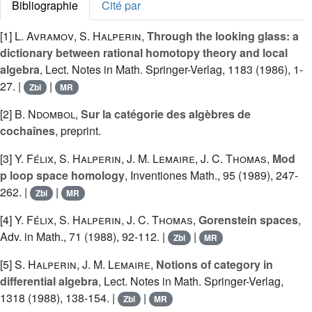
Bibliographie
Cité par
[1]
L. Avramov
,
S. Halperin
,
Through the looking glass: a
dictionary between rational homotopy theory and local
algebra
, Lect. Notes in Math. Springer-Verlag, 1183 (1986), 1-
27. |
|
Zbl
MR
[2]
B. Ndombol
,
Sur la catégorie des algèbres de
cochaînes
, preprint.
[3]
Y. Félix
,
S. Halperin
,
J. M. Lemaire
,
J. C. Thomas
,
Mod
p loop space homology
, Inventiones Math., 95 (1989), 247-
262. |
|
Zbl
MR
[4]
Y. Félix
,
S. Halperin
,
J. C. Thomas
,
Gorenstein spaces
,
Adv. in Math., 71 (1988), 92-112. |
|
Zbl
MR
[5]
S. Halperin
,
J. M. Lemaire
,
Notions of category in
differential algebra
, Lect. Notes in Math. Springer-Verlag,
1318 (1988), 138-154. |
|
Zbl
MR