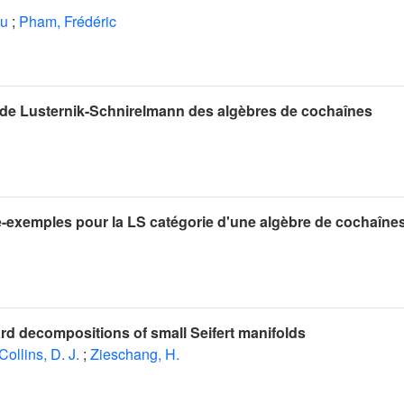
'u
;
Pham, Frédéric
e de Lusternik-Schnirelmann des algèbres de cochaînes
-exemples pour la LS catégorie d'une algèbre de cochaîne
d decompositions of small Seifert manifolds
Collins, D. J.
;
Zieschang, H.