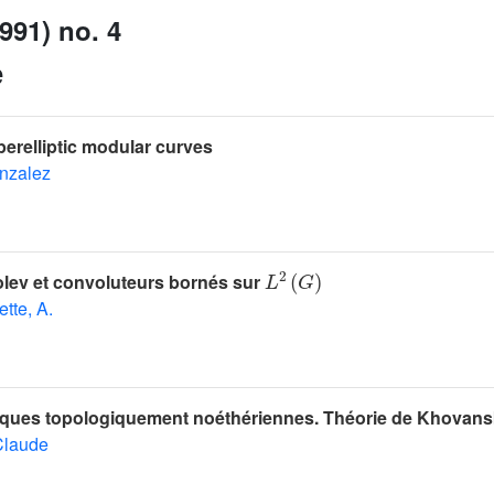
991) no. 4
e
erelliptic modular curves
nzalez
L
2
(
G
)
lev et convoluteurs bornés sur
ette, A.
iques topologiquement noéthériennes. Théorie de Khovansk
Claude