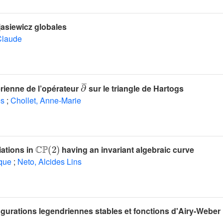
jasiewicz globales
Claude
∂
¯
rienne de l’opérateur
sur le triangle de Hartogs
es
;
Chollet, Anne-Marie
ℂ
ℙ
(
2
)
iations in
having an invariant algebraic curve
que
;
Neto, Alcides Lins
gurations legendriennes stables et fonctions d'Airy-Weber