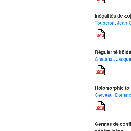
Inégalités de Ło
Tougeron, Jean-
Régularité höldé
Chaumat, Jacqu
Holomorphic fol
Cerveau, Domini
Germes de confi
généralisées