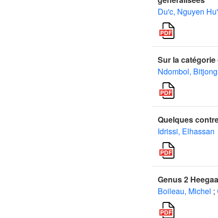
Du'c, Nguyen Hu
Sur la catégori
Ndombol, Bitjong
Quelques contre
Idrissi, Elhassan
Genus 2 Heegaar
Boileau, Michel
;