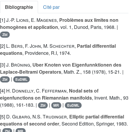
Bibliographie
Cité par
[1]
J.-P. Lions
,
E. Magenes
,
Problèmes aux limites non
homogènes et application
, vol. 1, Dunod, Paris, 1968. |
Zbl
[2]
L. Bers
,
F. John
,
M. Schechter
,
Partial differential
equations
, Providence, R.I, 1974.
[3]
J. Brüning
,
Uber Knoten von Eigenfunnktionen des
Laplace-Beltrami Operators
, Math. Z., 158 (1978), 15-21. |
|
Zbl
EuDML
[4]
H. Donnelly
,
C. Fefferman
,
Nodal sets of
eigenfunctions on Riemannian manifolds
, Invent. Math., 93
(1988), 161-183. |
|
|
Zbl
MR
EuDML
[5]
D. Gilbarg
,
N.S. Trudinger
,
Elliptic partial differential
equations of second order
, Second Edition, Springer, 1983.
|
|
Zbl
MR