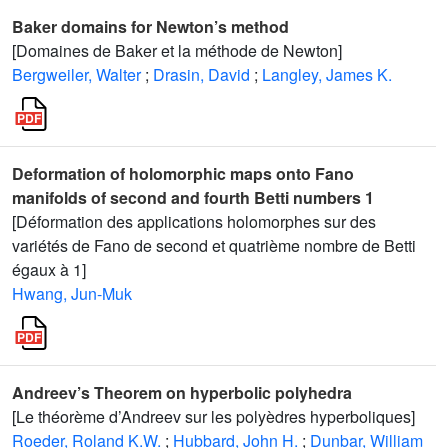
Baker domains for Newton’s method
[Domaines de Baker et la méthode de Newton]
Bergweiler, Walter
;
Drasin, David
;
Langley, James K.
Deformation of holomorphic maps onto Fano
manifolds of second and fourth Betti numbers 1
[Déformation des applications holomorphes sur des
variétés de Fano de second et quatrième nombre de Betti
égaux à 1]
Hwang, Jun-Muk
Andreev’s Theorem on hyperbolic polyhedra
[Le théorème d’Andreev sur les polyèdres hyperboliques]
Roeder, Roland K.W.
;
Hubbard, John H.
;
Dunbar, William