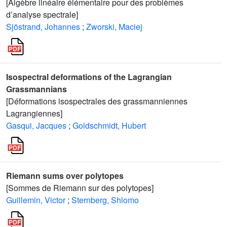
[Algèbre linéaire élémentaire pour des problèmes
d’analyse spectrale]
Sjöstrand, Johannes
;
Zworski, Maciej
Isospectral deformations of the Lagrangian
Grassmannians
[Déformations isospectrales des grassmanniennes
Lagrangiennes]
Gasqui, Jacques
;
Goldschmidt, Hubert
Riemann sums over polytopes
[Sommes de Riemann sur des polytopes]
Guillemin, Victor
;
Sternberg, Shlomo