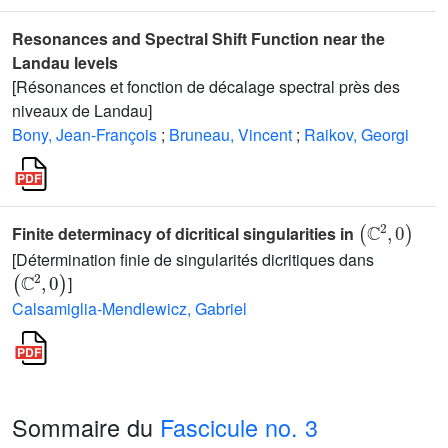
Resonances and Spectral Shift Function near the
Landau levels
[Résonances et fonction de décalage spectral près des
niveaux de Landau]
Bony, Jean-François
;
Bruneau, Vincent
;
Raikov, Georgi
(
ℂ
2
,
0
)
Finite determinacy of dicritical singularities in
[Détermination finie de singularités dicritiques dans
(
ℂ
2
,
0
)
]
Calsamiglia-Mendlewicz, Gabriel
Sommaire du
Fascicule no. 3