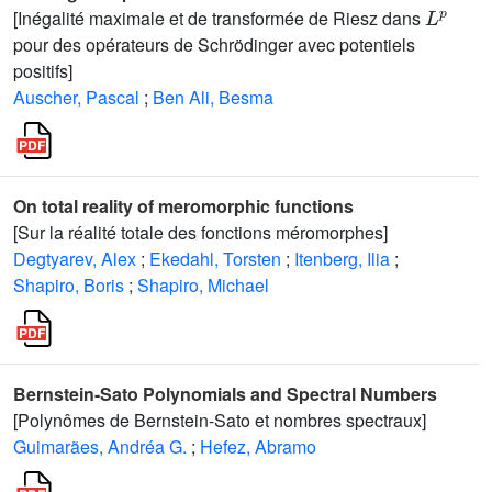
L
p
[Inégalité maximale et de transformée de Riesz dans
pour des opérateurs de Schrödinger avec potentiels
positifs]
Auscher, Pascal
;
Ben Ali, Besma
On total reality of meromorphic functions
[Sur la réalité totale des fonctions méromorphes]
Degtyarev, Alex
;
Ekedahl, Torsten
;
Itenberg, Ilia
;
Shapiro, Boris
;
Shapiro, Michael
Bernstein-Sato Polynomials and Spectral Numbers
[Polynômes de Bernstein-Sato et nombres spectraux]
Guimarães, Andréa G.
;
Hefez, Abramo