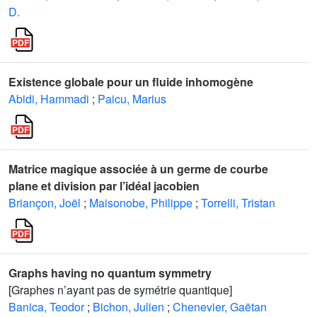
D.
Existence globale pour un fluide inhomogène
Abidi, Hammadi
;
Paicu, Marius
Matrice magique associée à un germe de courbe
plane et division par l’idéal jacobien
Briançon, Joël
;
Maisonobe, Philippe
;
Torrelli, Tristan
Graphs having no quantum symmetry
[Graphes n’ayant pas de symétrie quantique]
Banica, Teodor
;
Bichon, Julien
;
Chenevier, Gaëtan