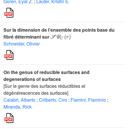
Goren, Eyal Z.
;
Lauter, Kristin E.
Sur la dimension de l’ensemble des points base du
𝒮𝒰
C
(
r
)
fibré déterminant sur
Schneider, Olivier
On the genus of reducible surfaces and
degenerations of surfaces
[Sur le genre des surfaces réductibles et
dégénérescences des surfaces]
Calabri, Alberto
;
Ciliberto, Ciro
;
Flamini, Flaminio
;
Miranda, Rick