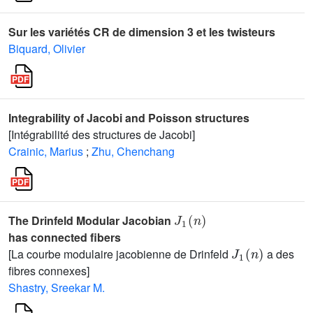
Sur les variétés CR de dimension 3 et les twisteurs
Biquard, Olivier
Integrability of Jacobi and Poisson structures
[Intégrabilité des structures de Jacobi]
Crainic, Marius
;
Zhu, Chenchang
J
1
(
n
)
The Drinfeld Modular Jacobian
has connected fibers
J
1
(
n
)
[La courbe modulaire jacobienne de Drinfeld
a des
fibres connexes]
Shastry, Sreekar M.