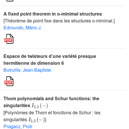
A fixed point theorem in o-minimal structures
[Théorème de point fixe dans les structures o-minimal.]
Edmundo, Mário J.
Espace de twisteurs d’une variété presque
hermitienne de dimension 6
Butruille, Jean-Baptiste
Thom polynomials and Schur functions: the
I
2
,
2
(
-
)
singularities
[Polynômes de Thom et fonctions de Schur : les
I
2
,
2
(
-
)
singularités
]
Pragacz, Piotr