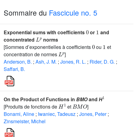
Sommaire du
Fascicule no. 5
0
1
Exponential sums with coefficients
or
and
L
p
concentrated
norms
0
1
[Sommes d’exponentielles à coefficients
ou
et
L
p
concentration de normes
]
Anderson, B.
;
Ash, J. M.
;
Jones, R. L.
;
Rider, D. G.
;
Saffari, B.
1
On the Product of Functions in
BMO
and
H
H
1
B
M
O
[Produits de fonctions de
et
]
Bonami, Aline
;
Iwaniec, Tadeusz
;
Jones, Peter
;
Zinsmeister, Michel