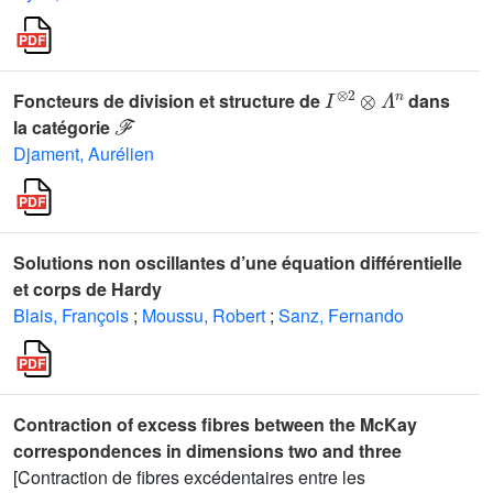
I
⊗
2
⊗
Λ
n
Foncteurs de division et structure de
dans
ℱ
la catégorie
Djament, Aurélien
Solutions non oscillantes d’une équation différentielle
et corps de Hardy
Blais, François
;
Moussu, Robert
;
Sanz, Fernando
Contraction of excess fibres between the McKay
correspondences in dimensions two and three
[Contraction de fibres excédentaires entre les