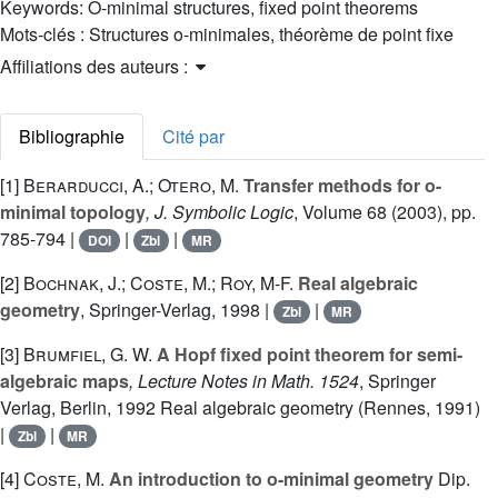
Keywords:
O-minimal structures, fixed point theorems
Mots-clés :
Structures o-minimales, théorème de point fixe
Affiliations des auteurs :
Bibliographie
Cité par
[1]
Berarducci, A.; Otero, M.
Transfer methods for o-
minimal topology
, J. Symbolic Logic
, Volume 68
(2003), pp.
785-794 |
|
|
DOI
Zbl
MR
[2]
Bochnak, J.; Coste, M.; Roy, M-F.
Real algebraic
geometry
, Springer-Verlag, 1998 |
|
Zbl
MR
[3]
Brumfiel, G. W.
A Hopf fixed point theorem for semi-
algebraic maps
, Lecture Notes in Math. 1524
, Springer
Verlag, Berlin, 1992 Real algebraic geometry (Rennes, 1991)
|
|
Zbl
MR
[4]
Coste, M.
An introduction to o-minimal geometry
Dip.