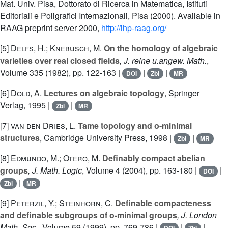
Mat. Univ. Pisa, Dottorato di Ricerca in Matematica, Istituti
Editoriali e Poligrafici Internazionali, Pisa (2000). Available in
RAAG preprint server 2000,
http://ihp-raag.org/
[5]
Delfs, H.; Knebusch, M.
On the homology of algebraic
varieties over real closed fields
, J. reine u.angew. Math.
,
Volume 335
(1982), pp. 122-163 |
|
|
DOI
Zbl
MR
[6]
Dold, A.
Lectures on algebraic topology
, Springer
Verlag, 1995 |
|
Zbl
MR
[7]
van den Dries, L.
Tame topology and o-minimal
structures
, Cambridge University Press, 1998 |
|
Zbl
MR
[8]
Edmundo, M.; Otero, M.
Definably compact abelian
groups
, J. Math. Logic
, Volume 4
(2004), pp. 163-180 |
|
DOI
|
Zbl
MR
[9]
Peterzil, Y.; Steinhorn, C.
Definable compacteness
and definable subgroups of o-minimal groups
, J. London
Math. Soc.
, Volume 59
(1999), pp. 769-786 |
|
|