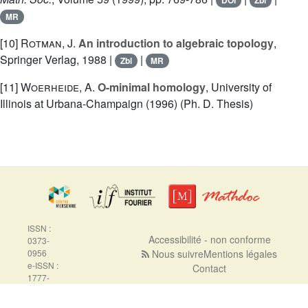
DOI
Zbl
MR
[10]
Rotman, J.
An introduction to algebraic topology
,
Springer Verlag, 1988 |
|
Zbl
MR
[11]
Woerheide, A.
O-minimal homology
, University of
Illinois at Urbana-Champaign (1996) (Ph. D. Thesis)
ISSN :
Accessibilité - non conforme
0373-
0956
Nous suivre
Mentions légales
e-ISSN :
Contact
1777-
5310