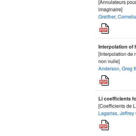
[Annulateurs pour
imaginaire]
Greither, Corneli
Interpolation of 
[Interpolation de
non nulle]
Anderson, Greg 
Li coefficients 
[Coefficients de 
Lagarias, Jeffrey