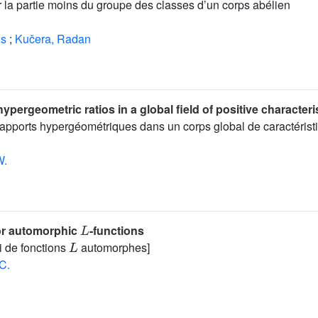
 la partie moins du groupe des classes d’un corps abélien
us
;
Kučera, Radan
hypergeometric ratios in a global field of positive characteri
 rapports hypergéométriques dans un corps global de caractérist
W.
L
for automorphic
-functions
L
Li de fonctions
automorphes]
 C.