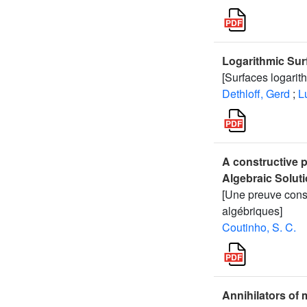
Logarithmic Sur
[Surfaces logarit
Dethloff, Gerd
;
L
A constructive p
Algebraic Solut
[Une preuve const
algébriques]
Coutinho, S. C.
Annihilators of 