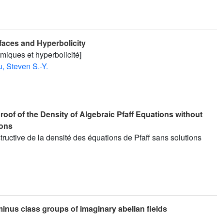
faces and Hyperbolicity
hmiques et hyperbolicité]
u, Steven S.-Y.
roof of the Density of Algebraic Pfaff Equations without
ions
ructive de la densité des équations de Pfaff sans solutions
minus class groups of imaginary abelian fields