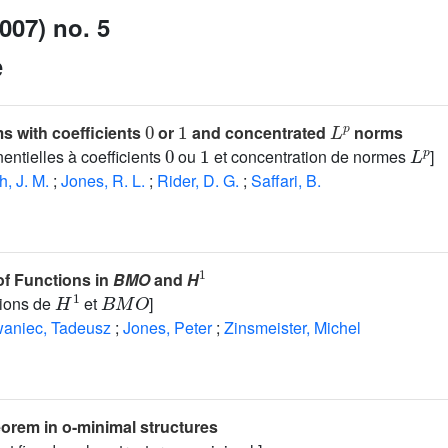
007) no. 5
e
0
1
L
p
s with coefficients
or
and concentrated
norms
0
1
L
p
ntielles à coefficients
ou
et concentration de normes
]
h, J. M.
;
Jones, R. L.
;
Rider, D. G.
;
Saffari, B.
1
of Functions in
BMO
and
H
H
1
B
M
O
tions de
et
]
waniec, Tadeusz
;
Jones, Peter
;
Zinsmeister, Michel
eorem in o-minimal structures