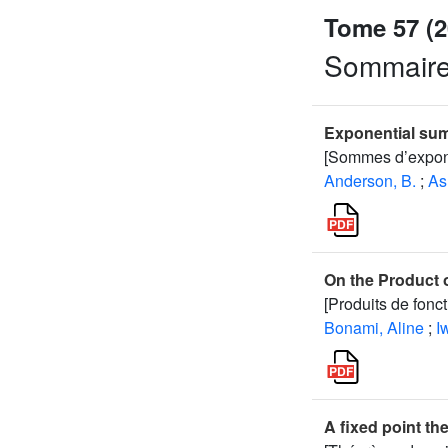
Tome 57 (2
Sommair
Exponential sum
[Sommes d’expone
Anderson, B.
;
As
On the Product 
[Produits de fonc
Bonami, Aline
;
I
A fixed point th