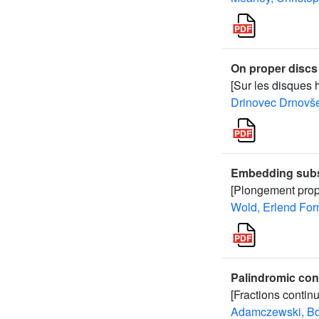
On proper discs
[Sur les disques
Drinovec Drnovše
Embedding subse
[Plongement pro
Wold, Erlend Fo
Palindromic con
[Fractions contin
Adamczewski, Bo