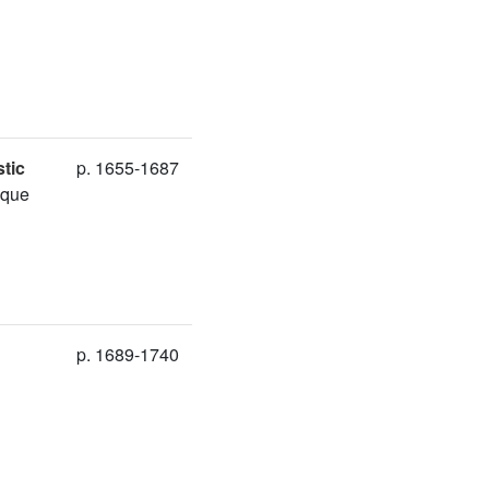
stic
p. 1655-1687
ique
p. 1689-1740