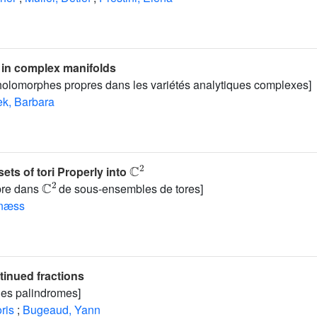
 in complex manifolds
 holomorphes propres dans les variétés analytiques complexes]
k, Barbara
ℂ
2
ts of tori Properly into
ℂ
2
pre dans
de sous-ensembles de tores]
rnæss
tinued fractions
ues palindromes]
ris
;
Bugeaud, Yann