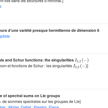
t fixe dans les structures o-minimal.]
J.
eurs d’une variété presque hermitienne de dimension 6
ptiste
I
2
,
2
(
-
)
s and Schur functions: the singularities
I
2
,
2
(
-
)
m et fonctions de Schur : les singularités
]
e of spectral sums on Lie groups
. de sommes spectrales sur les groupes de Lie]
her
;
Müller, Detlef
;
Prestini, Elena