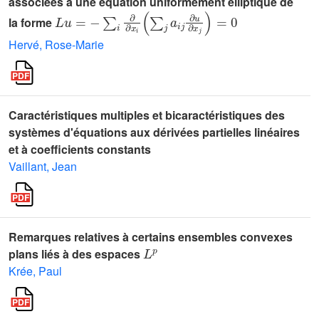
associées à une équation uniformément elliptique de
L
u
=
-
∑
i
∂
∂
x
i
(
∑
j
a
i
j
∂
u
∂
x
j
)
=
0
la forme
Hervé, Rose-Marie
Caractéristiques multiples et bicaractéristiques des
systèmes d'équations aux dérivées partielles linéaires
et à coefficients constants
Vaillant, Jean
Remarques relatives à certains ensembles convexes
L
p
plans liés à des espaces
Krée, Paul