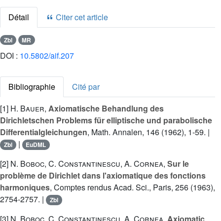
Détail
Citer cet article
Zbl
MR
DOI :
10.5802/aif.207
Bibliographie
Cité par
[1]
H. Bauer
,
Axiomatische Behandlung des
Dirichletschen Problems für elliptische und parabolische
Differentialgleichungen
, Math. Annalen, 146 (1962), 1-59. |
|
Zbl
EuDML
[2]
N. Boboc
,
C. Constantinescu
,
A. Cornea
,
Sur le
problème de Dirichlet dans l'axiomatique des fonctions
harmoniques
, Comptes rendus Acad. Sci., Paris, 256 (1963),
2754-2757. |
Zbl
[3]
N. Boboc
,
C. Constantinescu
,
A. Cornea
,
Axiomatic