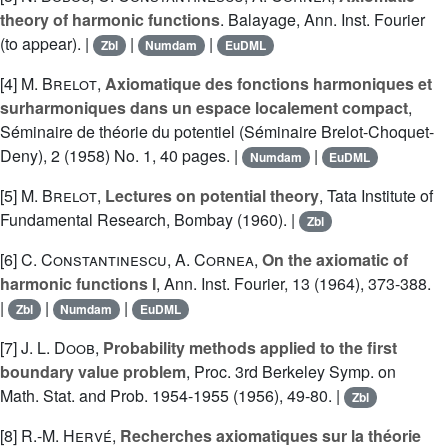
theory of harmonic functions
. Balayage, Ann. Inst. Fourier
(to appear). |
|
|
Zbl
Numdam
EuDML
[4]
M. Brelot
,
Axiomatique des fonctions harmoniques et
surharmoniques dans un espace localement compact
,
Séminaire de théorie du potentiel (Séminaire Brelot-Choquet-
Deny), 2 (1958) No. 1, 40 pages. |
|
Numdam
EuDML
[5]
M. Brelot
,
Lectures on potential theory
, Tata Institute of
Fundamental Research, Bombay (1960). |
Zbl
[6]
C. Constantinescu
,
A. Cornea
,
On the axiomatic of
harmonic functions I
, Ann. Inst. Fourier, 13 (1964), 373-388.
|
|
|
Zbl
Numdam
EuDML
[7]
J. L. Doob
,
Probability methods applied to the first
boundary value problem
, Proc. 3rd Berkeley Symp. on
Math. Stat. and Prob. 1954-1955 (1956), 49-80. |
Zbl
[8]
R.-M. Hervé
,
Recherches axiomatiques sur la théorie