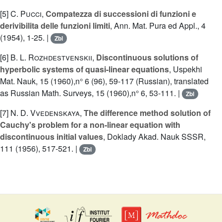
[5]
C. Pucci
,
Compatezza di successioni di funzioni e
derivibilita delle funzioni limiti
, Ann. Mat. Pura ed Appl., 4
(1954), 1-25. |
Zbl
[6]
B. L. Rozhdestvenskii
,
Discontinuous solutions of
hyperbolic systems of quasi-linear equations
, Uspekhi
Mat. Nauk, 15 (1960),n° 6 (96), 59-117 (Russian), translated
as Russian Math. Surveys, 15 (1960),n° 6, 53-111. |
Zbl
[7]
N. D. Vvedenskaya
,
The difference method solution of
Cauchy's problem for a non-linear equation with
discontinuous initial values
, Doklady Akad. Nauk SSSR,
111 (1956), 517-521. |
Zbl