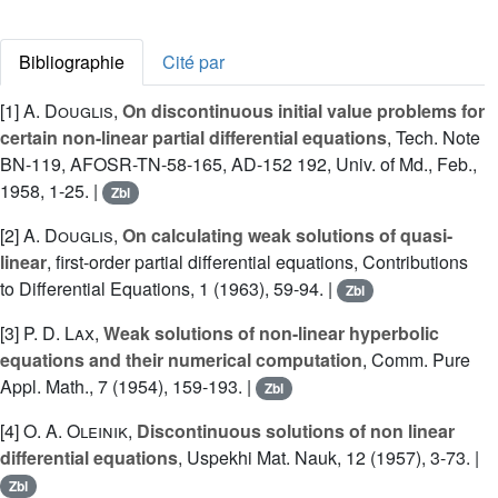
Bibliographie
Cité par
[1]
A. Douglis
,
On discontinuous initial value problems for
certain non-linear partial differential equations
, Tech. Note
BN-119, AFOSR-TN-58-165, AD-152 192, Univ. of Md., Feb.,
1958, 1-25. |
Zbl
[2]
A. Douglis
,
On calculating weak solutions of quasi-
linear
, first-order partial differential equations, Contributions
to Differential Equations, 1 (1963), 59-94. |
Zbl
[3]
P. D. Lax
,
Weak solutions of non-linear hyperbolic
equations and their numerical computation
, Comm. Pure
Appl. Math., 7 (1954), 159-193. |
Zbl
[4]
O. A. Oleinik
,
Discontinuous solutions of non linear
differential equations
, Uspekhi Mat. Nauk, 12 (1957), 3-73. |
Zbl