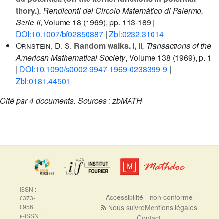
thory.)
, Rendiconti del Circolo Matemàtico di Palermo.
Serie II
, Volume 18
(1969), pp. 113-189 |
DOI:10.1007/bf02850887
|
Zbl:0232.31014
Ornstein, D. S.
Random walks. I, II
, Transactions of the
American Mathematical Society
, Volume 138
(1969), p. 1
|
DOI:10.1090/s0002-9947-1969-0238399-9
|
Zbl:0181.44501
Cité par
4 documents.
Sources :
zbMATH
ISSN :
Accessibilité - non conforme
0373-
0956
Nous suivre
Mentions légales
e-ISSN :
Contact