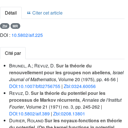
Détail
Citer cet article
Zbl
MR
DOI :
10.5802/aif.225
Cité par
Brunel, A.; Revuz, D.
Sur la théorie du
renouvellement pour les groupes non abeliens
, Israel
Journal of Mathematics
, Volume 20
(1975), pp. 46-56 |
DOI:10.1007/bf02756755
|
Zbl:0324.60056
Revuz, D.
Sur la théorie du potentiel pour les
processus de Markov récurrents
, Annales de l'Institut
Fourier
, Volume 21
(1971) no. 3, pp. 245-262 |
DOI:10.5802/aif.389
|
Zbl:0208.13801
Durier, Roland
Sur les noyaux-fonctions en théorie
du potentiel. (On the kernel functions in potential