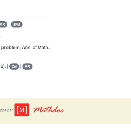
|
MR
JFM
.
a problem
, Ann. of Math.,
6). |
|
Zbl
MR
ppé par :
suivre
Mentions légales
Contact