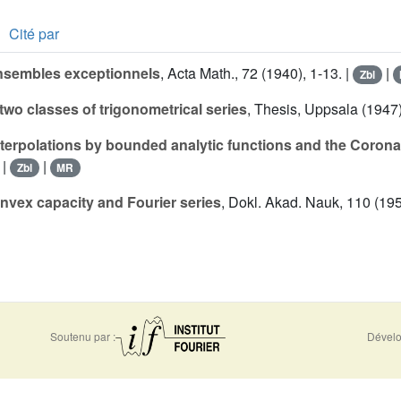
Cité par
nsembles exceptionnels
, Acta Math., 72 (1940), 1-13. |
|
Zbl
two classes of trigonometrical series
, Thesis, Uppsala (1947)
nterpolations by bounded analytic functions and the Coron
 |
|
Zbl
MR
nvex capacity and Fourier series
, Dokl. Akad. Nauk, 110 (195
Soutenu par :
Dévelo
0956
Accessibilité - non conforme
Nous 