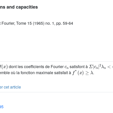
ns and capacities
ut Fourier, Tome 15 (1965) no. 1, pp. 59-64
(
x
)
c
n
Σ
|
c
n
|
2
λ
n
<
dont les coefficients de Fourier
satisfont à
f
*
(
x
)
≥
λ
mble où la fonction maximale satisfait à
.
r cet article
95