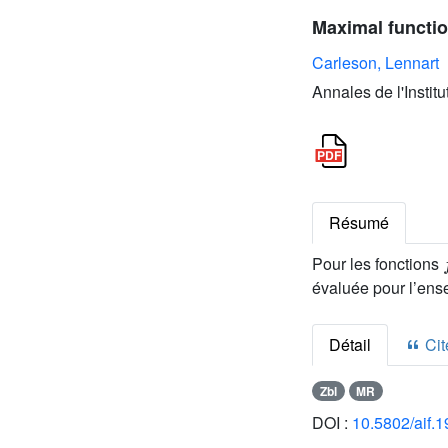
Maximal functio
Carleson, Lennart
Annales de l'Instit
Résumé
f
Pour les fonctions
évaluée pour l’ense
Détail
Cite
Zbl
MR
DOI :
10.5802/aif.1