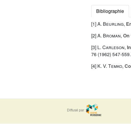
Bibliographie
[1]
A. Beurling
,
E
[2]
A. Broman
,
On 
[3]
L. Carleson
,
I
76 (1962) 547-559.
[4]
K. V. Temko
,
Co
Diffusé par :
ISSN : 0373-