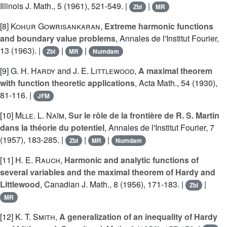
Illinois J. Math., 5 (1961), 521-549. |
|
Zbl
MR
[8]
Kohur Gowrisankaran
,
Extreme harmonic functions
and boundary value problems
, Annales de l'Institut Fourier,
13 (1963). |
|
|
Zbl
MR
Numdam
[9]
G. H. Hardy
and
J. E. Littlewood
,
A maximal theorem
with function theoretic applications
, Acta Math., 54 (1930),
81-116. |
JFM
[10]
Mlle. L. Naïm
,
Sur le rôle de la frontière de R. S. Martin
dans la théorie du potentiel
, Annales de l'Institut Fourier, 7
(1957), 183-285. |
|
|
Zbl
MR
Numdam
[11]
H. E. Rauch
,
Harmonic and analytic functions of
several variables and the maximal theorem of Hardy and
Littlewood
, Canadian J. Math., 8 (1956), 171-183. |
|
Zbl
MR
[12]
K. T. Smith
,
A generalization of an inequality of Hardy