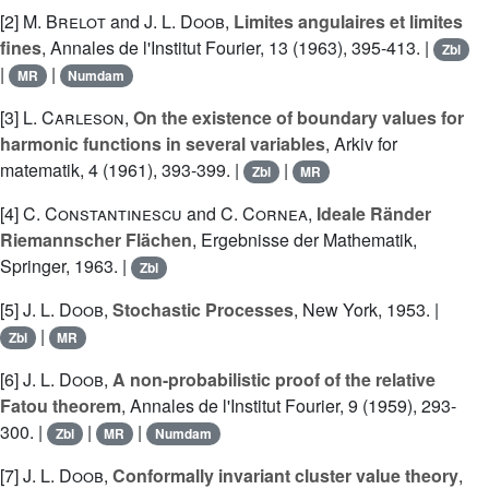
[2]
M. Brelot
and
J. L. Doob
,
Limites angulaires et limites
fines
, Annales de l'Institut Fourier, 13 (1963), 395-413. |
Zbl
|
|
MR
Numdam
[3]
L. Carleson
,
On the existence of boundary values for
harmonic functions in several variables
, Arkiv for
matematik, 4 (1961), 393-399. |
|
Zbl
MR
[4]
C. Constantinescu
and
C. Cornea
,
Ideale Ränder
Riemannscher Flächen
, Ergebnisse der Mathematik,
Springer, 1963. |
Zbl
[5]
J. L. Doob
,
Stochastic Processes
, New York, 1953. |
|
Zbl
MR
[6]
J. L. Doob
,
A non-probabilistic proof of the relative
Fatou theorem
, Annales de l'Institut Fourier, 9 (1959), 293-
300. |
|
|
Zbl
MR
Numdam
[7]
J. L. Doob
,
Conformally invariant cluster value theory
,