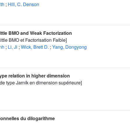
ith
;
Hill, C. Denson
ttle BMO and Weak Factorization
ttle BMO et Factorisation Faible]
nh
;
Li, Ji
;
Wick, Brett D.
;
Yang, Dongyong
ype relation in higher dimension
s de type Jarník en dimension supérieure]
ionnelles du dilogarithme