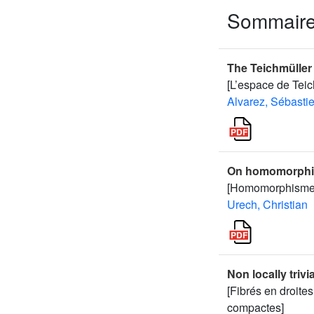
Sommair
The Teichmüller 
[L’espace de Teic
Alvarez, Sébasti
On homomorphi
[Homomorphismes
Urech, Christian
Non locally trivi
[Fibrés en droite
compactes]