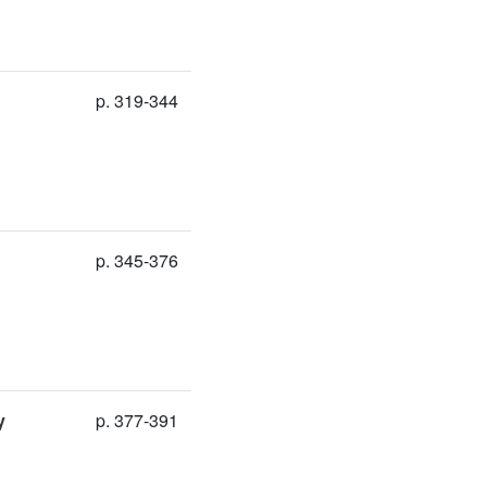
p. 319-344
p. 345-376
y
p. 377-391