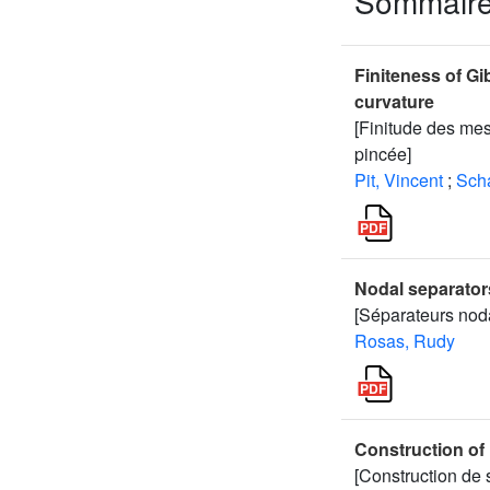
Sommair
Finiteness of G
curvature
[Finitude des me
pincée]
Pit, Vincent
;
Scha
Nodal separators
[Séparateurs nod
Rosas, Rudy
Construction of
[Construction de