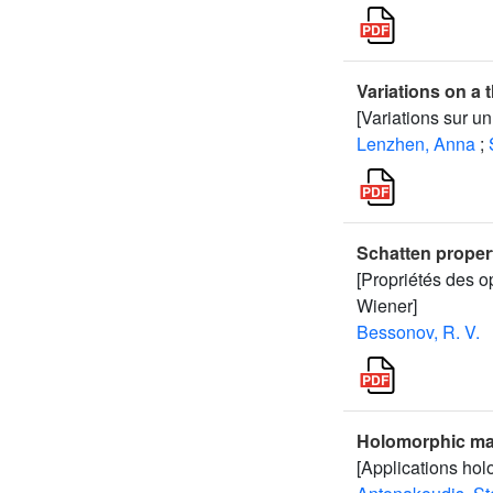
Variations on a
[Variations sur u
Lenzhen, Anna
;
Schatten proper
[Propriétés des o
Wiener]
Bessonov, R. V.
Holomorphic ma
[Applications ho