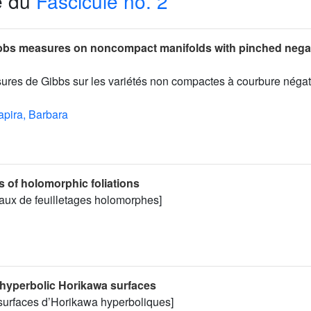
e du
Fascicule no. 2
ibbs measures on noncompact manifolds with pinched nega
sures de Gibbs sur les variétés non compactes à courbure négat
pira, Barbara
 of holomorphic foliations
aux de feuilletages holomorphes]
 hyperbolic Horikawa surfaces
 surfaces d’Horikawa hyperboliques]