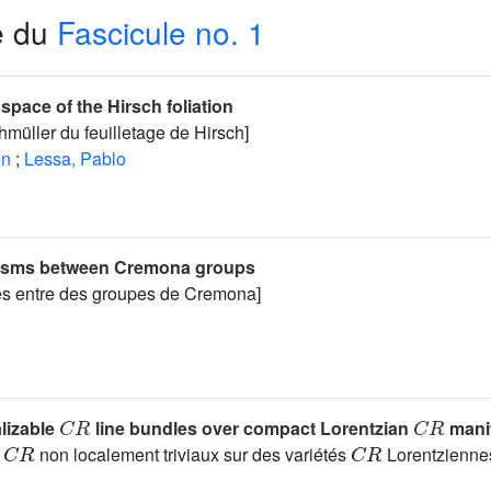
e du
Fascicule no. 1
space of the Hirsch foliation
hmüller du feuilletage de Hirsch]
en
;
Lessa, Pablo
sms between Cremona groups
 entre des groupes de Cremona]
C
R
C
R
alizable
line bundles over compact Lorentzian
mani
C
R
C
R
s
non localement triviaux sur des variétés
Lorentzienne