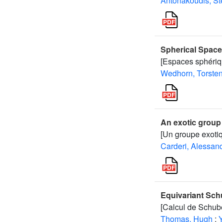
Antonakoudis, St
Spherical Spac
[Espaces sphériq
Wedhorn, Torste
An exotic group a
[Un groupe exotiq
Carderi, Alessan
Equivariant Schu
[Calcul de Schube
Thomas, Hugh
;