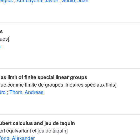
ergios
;
Aramayona, Javier
;
Souto, Juan
es
ues]
n
s limit of finite special linear groups
ue comme limite de groupes linéaires spéciaux finis]
dro
;
Thom, Andreas
bert calculus and jeu de taquin
rt équivariant et jeu de taquin]
Yong, Alexander