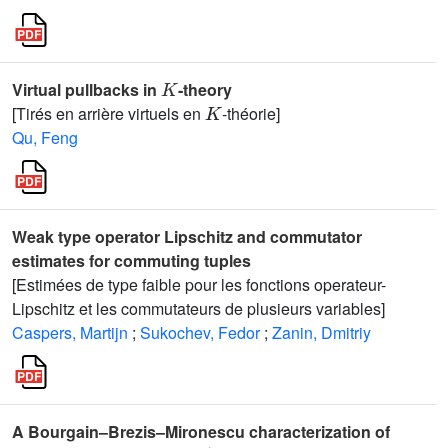
K
Virtual pullbacks in
-theory
K
[Tirés en arrière virtuels en
-théorie]
Qu, Feng
Weak type operator Lipschitz and commutator
estimates for commuting tuples
[Estimées de type faible pour les fonctions operateur-
Lipschitz et les commutateurs de plusieurs variables]
Caspers, Martijn
;
Sukochev, Fedor
;
Zanin, Dmitriy
A Bourgain–Brezis–Mironescu characterization of
'