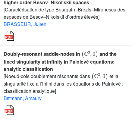
higher order Besov–Nikol
skii spaces
[Caractérisation de type Bourgain–Brezis–Mironescu des
espaces de Besov–Nikolskii d’ordres élevés]
BRASSEUR, Julien
(
ℂ
3
,
0
)
Doubly-resonant saddle-nodes in
and the
fixed singularity at infinity in Painlevé equations:
analytic classification
(
ℂ
3
,
0
)
[Noeud-cols doublement résonants dans
et la
singularité fixe à l’infini dans les équations de Painlevé :
classification analytique]
Bittmann, Amaury