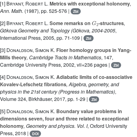
[1]
Bryant, Robert L.
Metrics with exceptional holonomy
,
Ann. Math.
(1987), pp. 525-576 |
Zbl
G
2
[2]
Bryant, Robert L.
Some remarks on
-structures
,
Gökova Geometry and Topology (Gökova, 2004-2005
,
International Press, 2005, pp. 71-109 |
Zbl
[3]
Donaldson, Simon K.
Floer homology groups in Yang-
Mills theory
, Cambridge Tracts in Mathematics
, 147
,
Cambridge University Press, 2002, vii+236 pages |
Zbl
[4]
Donaldson, Simon K.
Adiabatic limits of co-associative
Kovalev-Lefschetz fibrations
, Algebra, geometry, and
physics in the 21st century
(Progress in Mathematics)
,
Volume 324
, Birkhäuser, 2017, pp. 1-29 |
Zbl
[5]
Donaldson, Simon K.
Boundary value problems in
dimensions seven, four and three related to exceptional
holonomy
, Geometry and physics. Vol. I
, Oxford University
Press, 2018 |
DOI