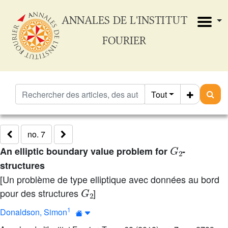
ANNALES DE L'INSTITUT
FOURIER
Tout
no. 7
G
2
An elliptic boundary value problem for
-
structures
[Un problème de type elliptique avec données au bord
G
2
pour des structures
]
1
Donaldson, Simon