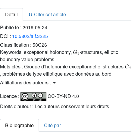
Détail
Citer cet article
Publié le :
2019-05-24
DOI :
10.5802/aif.3225
Classification :
53C26
G
2
Keywords:
exceptional holonomy,
-structures, elliptic
boundary value problems
G
2
Mots-clés :
Groupe d’holonomie exceptionnelle, structures
, problèmes de type elliptique avec données au bord
Affiliations des auteurs :
Licence :
CC-BY-ND 4.0
Droits d'auteur : Les auteurs conservent leurs droits
Bibliographie
Cité par