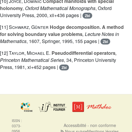
[10]
Joyce, Dominic
Compact manifolds with special
holonomy
, Oxford Mathematical Monographs
, Oxford
University Press, 2000, xii+436 pages |
Zbl
[11]
Schwarz, Günter
Hodge decomposition. A method
for solving boundary value problems
, Lecture Notes in
Mathematics
, 1607
, Springer, 1995, 155 pages |
Zbl
[12]
Taylor, Michael E.
Pseudodifferential operators
,
Princeton Mathematical Series
, 34
, Princeton University
Press, 1981, xi+452 pages |
Zbl
ISSN :
Accessibilité - non conforme
0373-
0956
Nous suivre
Mentions légales