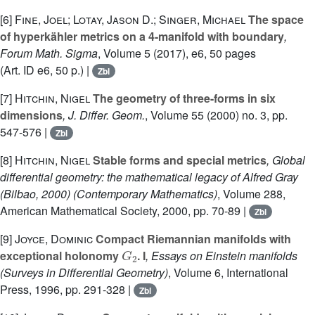
[6]
Fine, Joel; Lotay, Jason D.; Singer, Michael
The space
of hyperkähler metrics on a 4-manifold with boundary
,
Forum Math. Sigma
, Volume 5
(2017), e6, 50 pages
(Art. ID e6, 50 p.) |
Zbl
[7]
Hitchin, Nigel
The geometry of three-forms in six
dimensions
, J. Differ. Geom.
, Volume 55
(2000) no. 3, pp.
547-576 |
Zbl
[8]
Hitchin, Nigel
Stable forms and special metrics
, Global
differential geometry: the mathematical legacy of Alfred Gray
(Bilbao, 2000)
(Contemporary Mathematics)
, Volume 288
,
American Mathematical Society, 2000, pp. 70-89 |
Zbl
[9]
Joyce, Dominic
Compact Riemannian manifolds with
G
2
exceptional holonomy
. I
, Essays on Einstein manifolds
(Surveys in Differential Geometry)
, Volume 6
, International
Press, 1996, pp. 291-328 |
Zbl