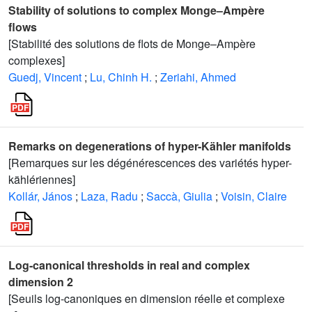
Stability of solutions to complex Monge–Ampère
flows
[Stabilité des solutions de flots de Monge–Ampère
complexes]
Guedj, Vincent
;
Lu, Chinh H.
;
Zeriahi, Ahmed
Remarks on degenerations of hyper-Kähler manifolds
[Remarques sur les dégénérescences des variétés hyper-
kählériennes]
Kollár, János
;
Laza, Radu
;
Saccà, Giulia
;
Voisin, Claire
Log-canonical thresholds in real and complex
dimension 2
[Seuils log-canoniques en dimension réelle et complexe