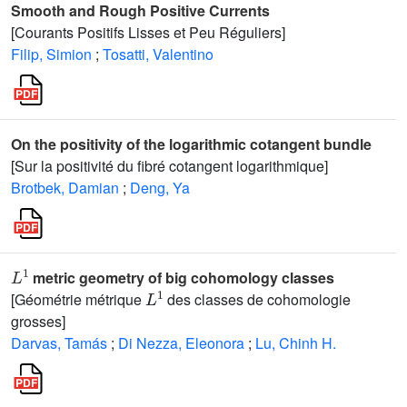
Smooth and Rough Positive Currents
[Courants Positifs Lisses et Peu Réguliers]
Filip, Simion
;
Tosatti, Valentino
On the positivity of the logarithmic cotangent bundle
[Sur la positivité du fibré cotangent logarithmique]
Brotbek, Damian
;
Deng, Ya
L
1
metric geometry of big cohomology classes
L
1
[Géométrie métrique
des classes de cohomologie
grosses]
Darvas, Tamás
;
Di Nezza, Eleonora
;
Lu, Chinh H.