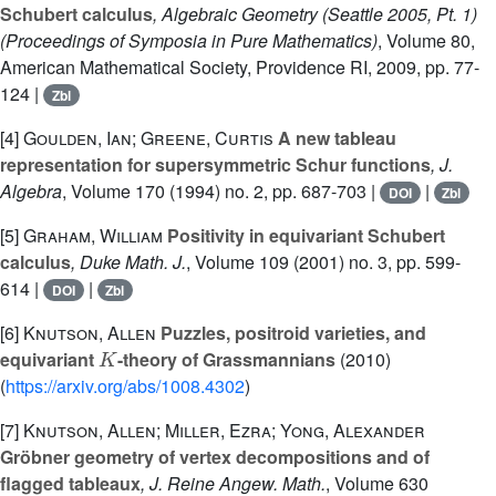
Schubert calculus
, Algebraic Geometry (Seattle 2005, Pt. 1)
(Proceedings of Symposia in Pure Mathematics)
, Volume 80
,
American Mathematical Society, Providence RI, 2009, pp. 77-
124 |
Zbl
[4]
Goulden, Ian; Greene, Curtis
A new tableau
representation for supersymmetric Schur functions
, J.
Algebra
, Volume 170
(1994) no. 2, pp. 687-703 |
|
DOI
Zbl
[5]
Graham, William
Positivity in equivariant Schubert
calculus
, Duke Math. J.
, Volume 109
(2001) no. 3, pp. 599-
614 |
|
DOI
Zbl
[6]
Knutson, Allen
Puzzles, positroid varieties, and
K
equivariant
-theory of Grassmannians
(2010)
(
https://arxiv.org/abs/1008.4302
)
[7]
Knutson, Allen; Miller, Ezra; Yong, Alexander
Gröbner geometry of vertex decompositions and of
flagged tableaux
, J. Reine Angew. Math.
, Volume 630