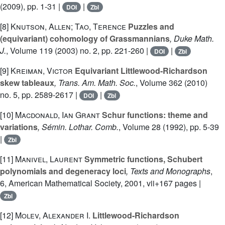
(2009), pp. 1-31 |
|
DOI
Zbl
[8]
Knutson, Allen; Tao, Terence
Puzzles and
(equivariant) cohomology of Grassmannians
, Duke Math.
J.
, Volume 119
(2003) no. 2, pp. 221-260 |
|
DOI
Zbl
[9]
Kreiman, Victor
Equivariant Littlewood-Richardson
skew tableaux
, Trans. Am. Math. Soc.
, Volume 362
(2010)
no. 5, pp. 2589-2617 |
|
DOI
Zbl
[10]
Macdonald, Ian Grant
Schur functions: theme and
variations
, Sémin. Lothar. Comb.
, Volume 28
(1992), pp. 5-39
|
Zbl
[11]
Manivel, Laurent
Symmetric functions, Schubert
polynomials and degeneracy loci
, Texts and Monographs
,
6
, American Mathematical Society, 2001, vii+167 pages |
Zbl
[12]
Molev, Alexander I.
Littlewood-Richardson