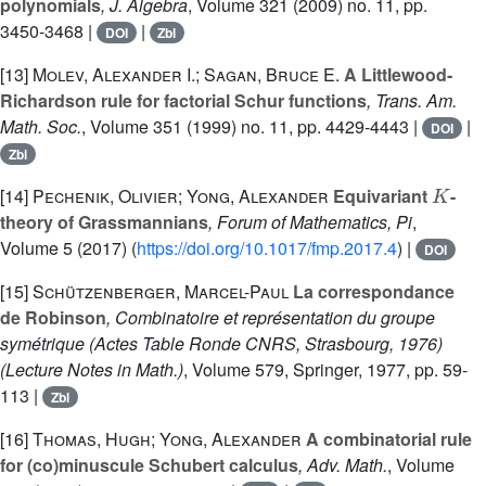
polynomials
, J. Algebra
, Volume 321
(2009) no. 11, pp.
3450-3468 |
|
DOI
Zbl
[13]
Molev, Alexander I.; Sagan, Bruce E.
A Littlewood-
Richardson rule for factorial Schur functions
, Trans. Am.
Math. Soc.
, Volume 351
(1999) no. 11, pp. 4429-4443 |
|
DOI
Zbl
K
[14]
Pechenik, Olivier; Yong, Alexander
Equivariant
-
theory of Grassmannians
, Forum of Mathematics, Pi
,
Volume 5
(2017) (
https://doi.org/10.1017/fmp.2017.4
) |
DOI
[15]
Schützenberger, Marcel-Paul
La correspondance
de Robinson
, Combinatoire et représentation du groupe
symétrique (Actes Table Ronde CNRS, Strasbourg, 1976)
(Lecture Notes in Math.)
, Volume 579
, Springer, 1977, pp. 59-
113 |
Zbl
[16]
Thomas, Hugh; Yong, Alexander
A combinatorial rule
for (co)minuscule Schubert calculus
, Adv. Math.
, Volume