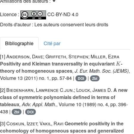
Affiliations des auteurs :
Licence :
CC-BY-ND 4.0
Droits d'auteur : Les auteurs conservent leurs droits
Bibliographie
Cité par
[1]
Anderson, Dave; Griffeth, Stephen; Miller, Ezra
K
Positivity and Kleiman transversality in equivariant
-
theory of homogeneous spaces
, J. Eur. Math. Soc. (JEMS)
,
Volume 13
(2011) no. 1, pp. 57-84 |
|
DOI
Zbl
[2]
Biedenharn, Lawrence C.jun.; Louck, James D.
A new
class of symmetric polynomials defined in terms of
tableaux
, Adv. Appl. Math.
, Volume 10
(1989) no. 4, pp. 396-
438 |
|
Zbl
DOI
[3]
Coskun, Izzet; Vakil, Ravi
Geometric positivity in the
cohomology of homogeneous spaces and generalized