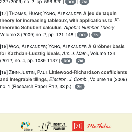
222
(2009) no. 2, pp. 596-620 |
|
DOI
Zbl
[17]
Thomas, Hugh; Yong, Alexander
A jeu de taquin
K
theory for increasing tableaux, with applications to
-
theoretic Schubert calculus
, Algebra Number Theory
,
Volume 3
(2009) no. 2, pp. 121-148 |
|
DOI
Zbl
[18]
Woo, Alexander; Yong, Alexander
A Gröbner basis
for Kazhdan-Lusztig ideals
, Am. J. Math.
, Volume 134
(2012) no. 4, pp. 1089-1137 |
|
DOI
Zbl
[19]
Zinn-Justin, Paul
Littlewood-Richardson coefficients
and integrable tilings
, Electron. J. Comb.
, Volume 16
(2009)
no. 1 (Research Paper R12, 33 p.) |
Zbl