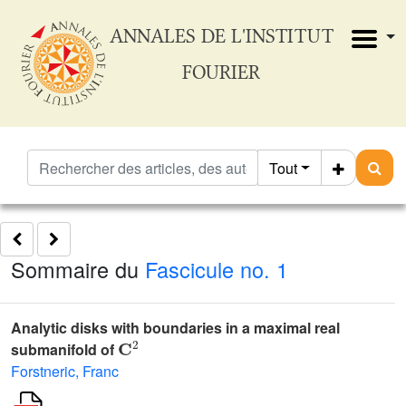
ANNALES DE L'INSTITUT
FOURIER
Tout
Sommaire du
Fascicule no. 1
Analytic disks with boundaries in a maximal real
𝐂
2
submanifold of
Forstneric, Franc