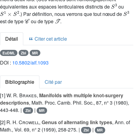
S
3
équivalentes aux espaces lenticulaires distincts de
ou
S
1
×
S
2
S
3
.) Par définition, nous verrons que tout nœud de
𝒞
𝒯
est de type
ou de type
.
Détail
Citer cet article
EuDML
Zbl
MR
DOI :
10.5802/aif.1093
Bibliographie
Cité par
[1]
W. R. Brakes
,
Manifolds with multiple knot-surgery
descriptions
, Math. Proc. Camb. Phil. Soc., 87, n° 3 (1980),
443-448. |
|
Zbl
MR
[2]
R. H. Crowell
,
Genus of alternating link types
, Ann. of
Math., Vol. 69, n° 2 (1959), 258-275. |
|
Zbl
MR