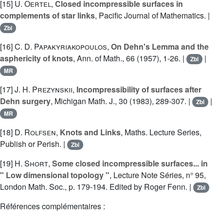
[15]
U. Oertel
,
Closed incompressible surfaces in
complements of star links
, Pacific Journal of Mathematics. |
Zbl
[16]
C. D. Papakyriakopoulos
,
On Dehn's Lemma and the
asphericity of knots
, Ann. of Math., 66 (1957), 1-26. |
|
Zbl
MR
[17]
J. H. Prezynskii
,
Incompressibility of surfaces after
Dehn surgery
, Michigan Math. J., 30 (1983), 289-307. |
|
Zbl
MR
[18]
D. Rolfsen
,
Knots and Links
, Maths. Lecture Series,
Publish or Perish. |
Zbl
[19]
H. Short
,
Some closed incompressible surfaces... in
" Low dimensional topology "
, Lecture Note Séries, n° 95,
London Math. Soc., p. 179-194. Edited by Roger Fenn. |
Zbl
Références complémentaires :