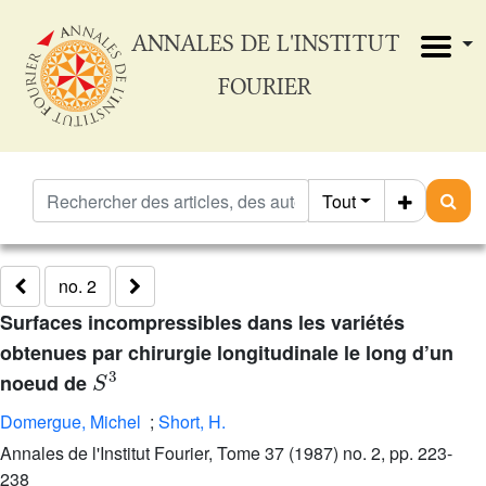
ANNALES DE L'INSTITUT
FOURIER
Tout
no. 2
Surfaces incompressibles dans les variétés
obtenues par chirurgie longitudinale le long d’un
S
3
noeud de
Domergue, Michel
;
Short, H.
Annales de l'Institut Fourier, Tome 37 (1987) no. 2, pp. 223-
238