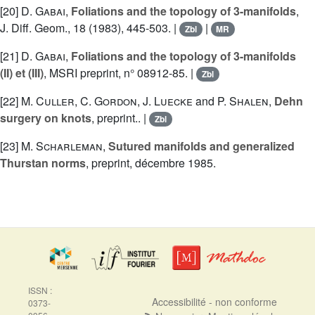
[20]
D. Gabai
,
Foliations and the topology of 3-manifolds
,
J. Diff. Geom., 18 (1983), 445-503. |
|
Zbl
MR
[21]
D. Gabai
,
Foliations and the topology of 3-manifolds
(II) et (III)
, MSRI preprint, n° 08912-85. |
Zbl
[22]
M. Culler
,
C. Gordon
,
J. Luecke
and
P. Shalen
,
Dehn
surgery on knots
, preprint.. |
Zbl
[23]
M. Scharleman
,
Sutured manifolds and generalized
Thurstan norms
, preprint, décembre 1985.
ISSN :
Accessibilité - non conforme
0373-