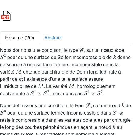
Résumé (VO)
Abstract
𝒞
k
Nous donnons une condition, le type
, sur un nœud
de
S
3
k
pour qu’une surface de Seifert incompressible de
donne
naissance à une surface fermée incompressible dans la
M
variété
obtenue par chirurgie de Dehn longitudinale à
k
partir de
; l’existence d’une telle surface assure
M
M
l’irréductibilité de
. La variété
, homologiquement
S
1
×
S
2
S
1
×
S
2
équivalente à
, n’est donc pas
.
𝒯
k
Nous définissons une condition, le type
, sur un nœud
de
S
3
S
3
k
pour qu’une surface fermée incompressible dans
-
reste incompressible dans les variétés obtenues par chirurgie
k
le long des courbes périphériques enlaçant le nœud
au
moins deux fois. (Ces variétés sont homologiquement