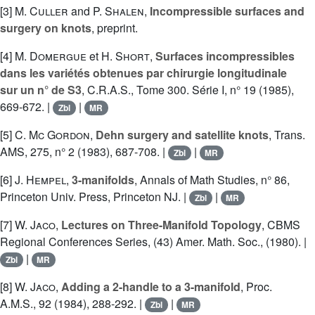
[3]
M. Culler
and
P. Shalen
,
Incompressible surfaces and
surgery on knots
, preprint.
[4]
M. Domergue
et
H. Short
,
Surfaces incompressibles
dans les variétés obtenues par chirurgie longitudinale
sur un n° de S3
, C.R.A.S., Tome 300. Série I, n° 19 (1985),
669-672. |
|
Zbl
MR
[5]
C. Mc Gordon
,
Dehn surgery and satellite knots
, Trans.
AMS, 275, n° 2 (1983), 687-708. |
|
Zbl
MR
[6]
J. Hempel
,
3-manifolds
, Annals of Math Studies, n° 86,
Princeton Univ. Press, Princeton NJ. |
|
Zbl
MR
[7]
W. Jaco
,
Lectures on Three-Manifold Topology
, CBMS
Regional Conferences Series, (43) Amer. Math. Soc., (1980). |
|
Zbl
MR
[8]
W. Jaco
,
Adding a 2-handle to a 3-manifold
, Proc.
A.M.S., 92 (1984), 288-292. |
|
Zbl
MR