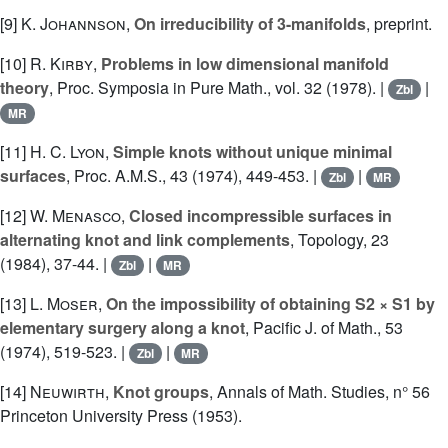
[9]
K. Johannson
,
On irreducibility of 3-manifolds
, preprint.
[10]
R. Kirby
,
Problems in low dimensional manifold
theory
, Proc. Symposia in Pure Math., vol. 32 (1978). |
|
Zbl
MR
[11]
H. C. Lyon
,
Simple knots without unique minimal
surfaces
, Proc. A.M.S., 43 (1974), 449-453. |
|
Zbl
MR
[12]
W. Menasco
,
Closed incompressible surfaces in
alternating knot and link complements
, Topology, 23
(1984), 37-44. |
|
Zbl
MR
[13]
L. Moser
,
On the impossibility of obtaining S2 × S1 by
elementary surgery along a knot
, Pacific J. of Math., 53
(1974), 519-523. |
|
Zbl
MR
[14]
Neuwirth
,
Knot groups
, Annals of Math. Studies, n° 56
Princeton University Press (1953).