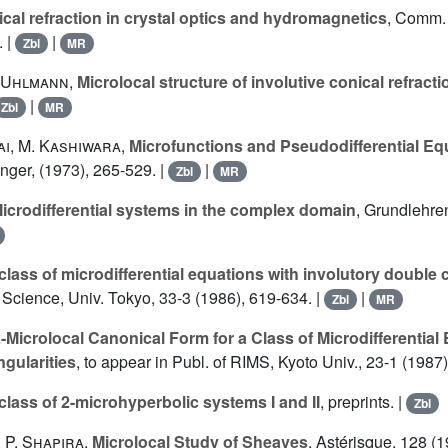
cal refraction in crystal optics and hydromagnetics
, Comm. 
. |
|
Zbl
MR
 Uhlmann
,
Microlocal structure of involutive conical refracti
|
Zbl
MR
ai
,
M. Kashiwara
,
Microfunctions and Pseudodifferential Eq
nger, (1973), 265-529. |
|
Zbl
MR
icrodifferential systems in the complex domain
, Grundlehren
class of microdifferential equations with involutory double 
. Science, Univ. Tokyo, 33-3 (1986), 619-634. |
|
Zbl
MR
-Microlocal Canonical Form for a Class of Microdifferential
ngularities
, to appear in Publ. of RIMS, Kyoto Univ., 23-1 (1987)
class of 2-microhyperbolic systems I and II
, preprints. |
Zbl
,
P. Shapira
,
Microlocal Study of Sheaves
, Astérisque, 128 (1