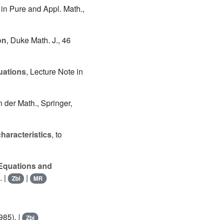
in Pure and Appl. Math.,
on
, Duke Math. J., 46
uations
, Lecture Note in
 der Math., Springer,
characteristics
, to
 Equations and
. |
|
Zbl
MR
985). |
Zbl