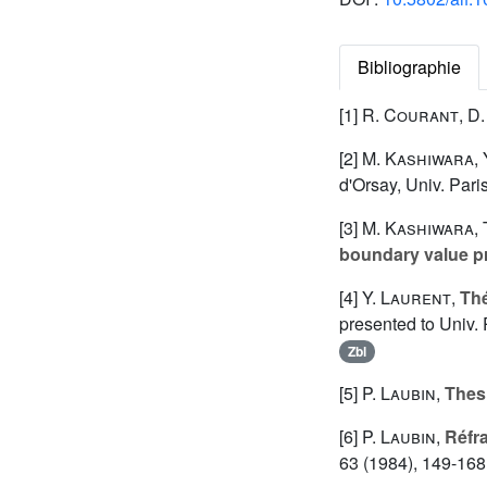
Bibliographie
[1]
R. Courant
,
D.
[2]
M. Kashiwara
,
d'Orsay, Univ. Pari
[3]
M. Kashiwara
,
boundary value p
[4]
Y. Laurent
,
Thé
presented to Univ. 
Zbl
[5]
P. Laubin
,
Thesi
[6]
P. Laubin
,
Réfra
63 (1984), 149-168.