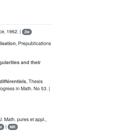
nce, 1962. |
Zbl
isation
, Prepublications
ularities and their
ifférentiels
, Thesis
ogress in Math. No 53. |
 J. Math. pures et appl.,
|
bl
MR