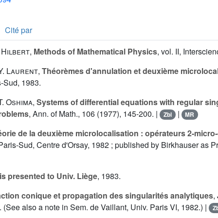
Cité par
 Hilbert
,
Methods of Mathematical Physics
, vol. II, Interscie
Y. Laurent
,
Théorèmes d'annulation et deuxième microlocal
s-Sud, 1983.
T. Oshima
,
Systems of differential equations with regular sing
roblems
, Ann. of Math., 106 (1977), 145-200. |
|
Zbl
MR
orie de la deuxième microlocalisation : opérateurs 2-micro-d
Paris-Sud, Centre d'Orsay, 1982 ; published by Birkhauser as Pr
s presented to Univ. Liège
, 1983.
ction conique et propagation des singularités analytiques
,
 (See also a note in Sem. de Vaillant, Univ. Paris VI, 1982.) |
Z