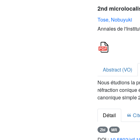
2nd microlocali
Tose, Nobuyuki
Annales de l'Instit
Abstract (VO)
Nous étudions la pr
réfraction conique
canonique simple 2
Détail
Cite
Zbl
MR
DOI :
10.5802/aif.