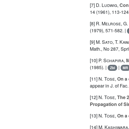
[7]
D. Ludwig
,
Coni
14 (1961), 113-124
[8]
R. Melrose
,
G.
(1979), 571-582. |
[9]
M. Sato
,
T. Kaw
Math., No 287, Spri
[10]
P. Schapira
,
M
(1985). |
|
Zbl
MR
[11]
N. Tose
,
On a 
appear in J. of Fac
[12]
N. Tose
,
The 2
Propagation of Si
[13]
N. Tose
,
On a 
[14]
M. Kashiwara