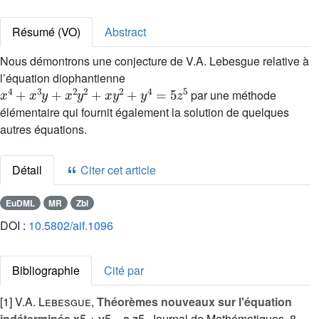
Résumé (VO)
Abstract
Nous démontrons une conjecture de V.A. Lebesgue relative à
l’équation diophantienne
x
4
+
x
3
y
+
x
2
y
2
+
x
y
2
+
y
4
=
5
z
5
par une méthode
élémentaire qui fournit également la solution de quelques
autres équations.
Détail
Citer cet article
EuDML
MR
Zbl
DOI :
10.5802/aif.1096
Bibliographie
Cité par
[1]
V.A. Lebesgue
,
Théorèmes nouveaux sur l'équation
indéterminée x5 + y5 = a z5
, Journal de Mathématiques, 8