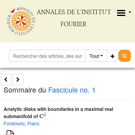
ANNALES DE L'INSTITUT
FOURIER
Tout
Sommaire du
Fascicule no. 1
Analytic disks with boundaries in a maximal real
𝐂
2
submanifold of
Forstneric, Franc