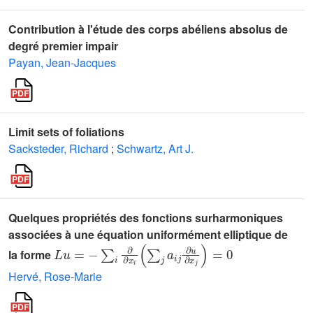
Contribution à l'étude des corps abéliens absolus de
degré premier impair
Payan, Jean-Jacques
Limit sets of foliations
Sacksteder, Richard
;
Schwartz, Art J.
Quelques propriétés des fonctions surharmoniques
associées à une équation uniformément elliptique de
L
u
=
-
∑
i
∂
∂
x
i
(
∑
j
a
i
j
∂
u
∂
x
j
)
=
0
la forme
Hervé, Rose-Marie