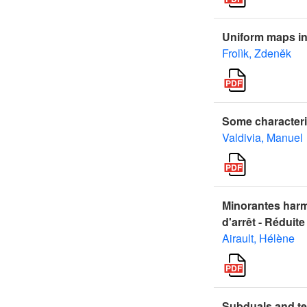
Uniform maps i
Frolìk, Zdeněk
Some characteri
Valdivia, Manuel
Minorantes harmo
d'arrêt - Réduite
Airault, Hélène
Subduals and te