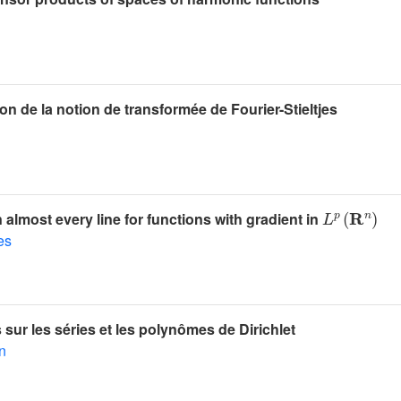
on de la notion de transformée de Fourier-Stieltjes
L
p
(
𝐑
n
)
lmost every line for functions with gradient in
es
ur les séries et les polynômes de Dirichlet
n