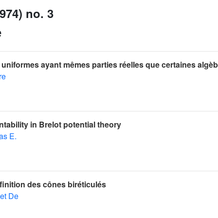
974) no. 3
e
 uniformes ayant mêmes parties réelles que certaines algè
re
tability in Brelot potential theory
as E.
inition des cônes biréticulés
let De