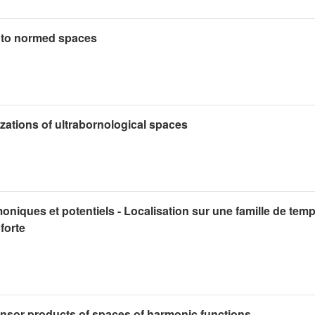
nto normed spaces
zations of ultrabornological spaces
niques et potentiels - Localisation sur une famille de tem
 forte
nsor products of spaces of harmonic functions