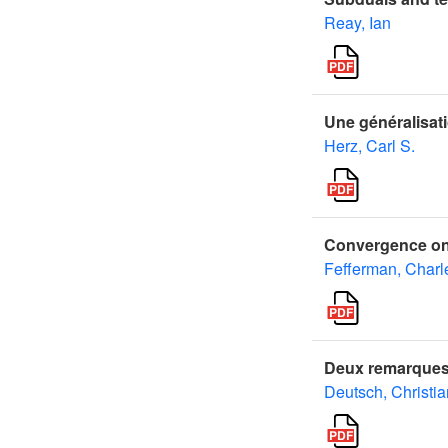
Reay, Ian
Une généralisati
Herz, Carl S.
Convergence on a
Fefferman, Charl
Deux remarques s
Deutsch, Christia