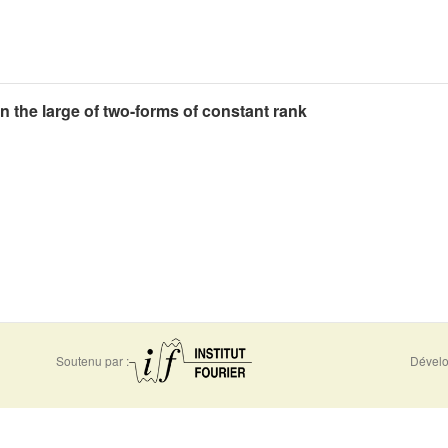
 the large of two-forms of constant rank
Soutenu par :
Dévelo
0956
Accessibilité - non conforme
Nous 
-5310