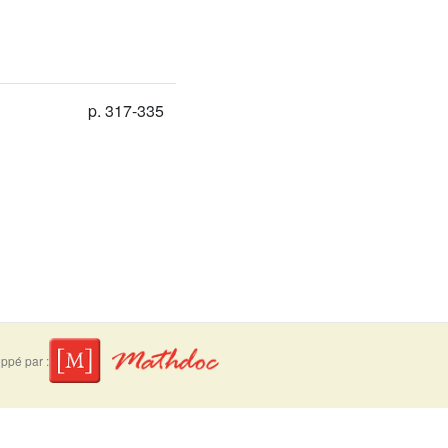
p. 317-335
ppé par :
suivre
Mentions légales
Contact