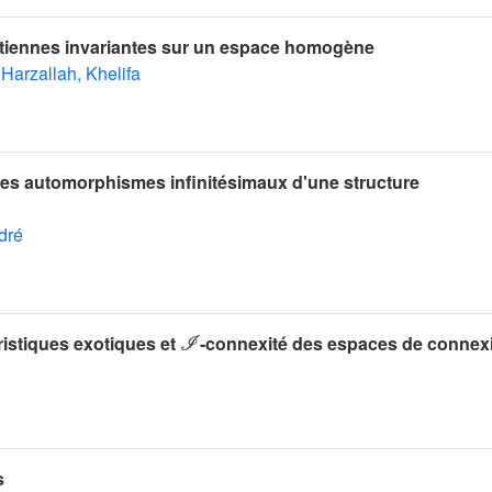
rtiennes invariantes sur un espace homogène
Harzallah, Khelifa
des automorphismes infinitésimaux d'une structure
dré
ℐ
ristiques exotiques et
-connexité des espaces de connex
s