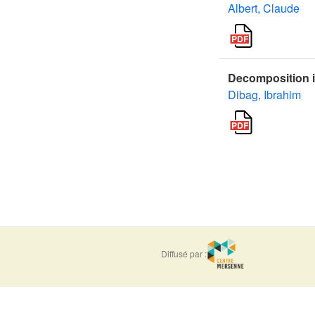
Albert, Claude
Decomposition in
Dibag, Ibrahim
Diffusé par :
ISSN : 0373-
e-ISSN : 1777