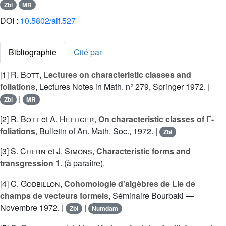
Zbl
MR
DOI :
10.5802/aif.527
Bibliographie
Cité par
[1]
R. Bott
,
Lectures on characteristic classes and
foliations
, Lectures Notes in Math. n° 279, Springer 1972. |
|
Zbl
MR
[2]
R. Bott
et
A. Hefliger
,
On characteristic classes of Γ-
foliations
, Bulletin of An. Math. Soc., 1972. |
Zbl
[3]
S. Chern
et
J. Simons
,
Characteristic forms and
transgression 1
. (à paraître).
[4]
C. Godbillon
,
Cohomologie d'algèbres de Lie de
champs de vecteurs formels
, Séminaire Bourbaki —
Novembre 1972. |
|
Zbl
Numdam