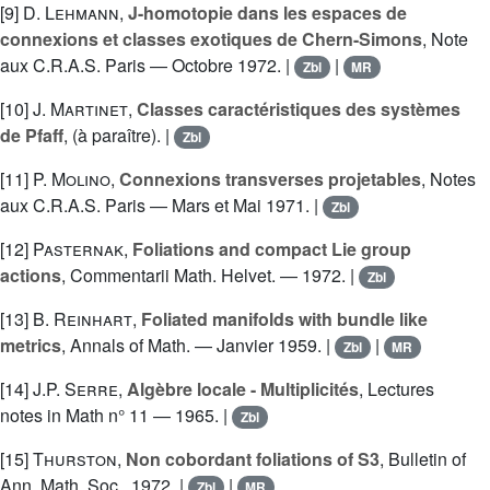
[9]
D. Lehmann
,
J-homotopie dans les espaces de
connexions et classes exotiques de Chern-Simons
, Note
aux C.R.A.S. Paris — Octobre 1972. |
|
Zbl
MR
[10]
J. Martinet
,
Classes caractéristiques des systèmes
de Pfaff
, (à paraître). |
Zbl
[11]
P. Molino
,
Connexions transverses projetables
, Notes
aux C.R.A.S. Paris — Mars et Mai 1971. |
Zbl
[12]
Pasternak
,
Foliations and compact Lie group
actions
, Commentarii Math. Helvet. — 1972. |
Zbl
[13]
B. Reinhart
,
Foliated manifolds with bundle like
metrics
, Annals of Math. — Janvier 1959. |
|
Zbl
MR
[14]
J.P. Serre
,
Algèbre locale - Multiplicités
, Lectures
notes in Math n° 11 — 1965. |
Zbl
[15]
Thurston
,
Non cobordant foliations of S3
, Bulletin of
Ann. Math. Soc., 1972. |
|
Zbl
MR