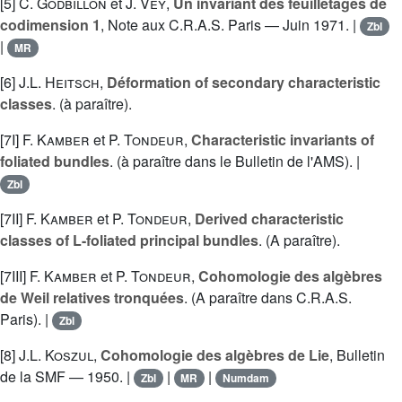
[5]
C. Godbillon
et
J. Vey
,
Un invariant des feuilletages de
codimension 1
, Note aux C.R.A.S. Paris — Juin 1971. |
Zbl
|
MR
[6]
J.L. Heitsch
,
Déformation of secondary characteristic
classes
. (à paraître).
[7I]
F. Kamber
et
P. Tondeur
,
Characteristic invariants of
foliated bundles
. (à paraître dans le Bulletin de l'AMS). |
Zbl
[7II]
F. Kamber
et
P. Tondeur
,
Derived characteristic
classes of L-foliated principal bundles
. (A paraître).
[7III]
F. Kamber
et
P. Tondeur
,
Cohomologie des algèbres
de Weil relatives tronquées
. (A paraître dans C.R.A.S.
Paris). |
Zbl
[8]
J.L. Koszul
,
Cohomologie des algèbres de Lie
, Bulletin
de la SMF — 1950. |
|
|
Zbl
MR
Numdam