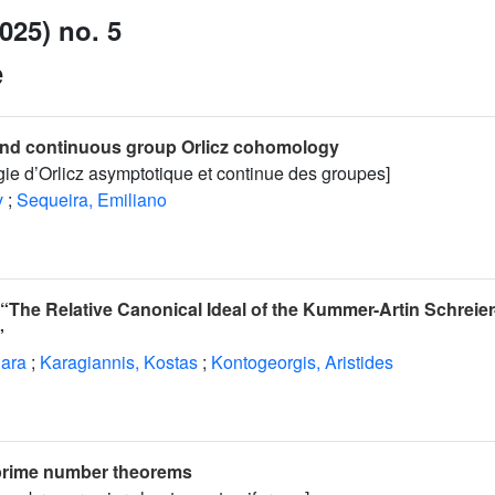
025) no. 5
e
and continuous group Orlicz cohomology
ie d’Orlicz asymptotique et continue des groupes]
v
;
Sequeira, Emiliano
“The Relative Canonical Ideal of the Kummer-Artin Schreier
”
ara
;
Karagiannis, Kostas
;
Kontogeorgis, Aristides
 prime number theorems