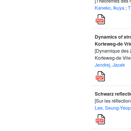
[Théorèmes des 
Kaneko, Ikuya
;
T
Dynamics of stro
Korteweg-de Vri
[Dynamique des 2-
Korteweg-de Vrie
Jendrej, Jacek
Schwarz reflecti
[Sur les réflectio
Lee, Seung-Yeop