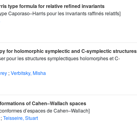
s type formula for relative refined invariants
ype Caporaso–Harris pour les invariants raffinés relatifs]
s
py for holomorphic symplectic and C-symplectic structures
ser pour les structures symplectiques holomorphes et C-
rey
;
Verbitsky, Misha
sformations of Cahen–Wallach spaces
 conformes d’espaces de Cahen–Wallach]
;
Teisseire, Stuart