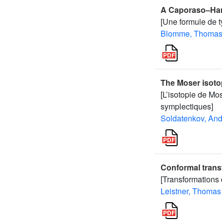
A Caporaso–Harri
[Une formule de t
Blomme, Thoma
The Moser isoto
[L’isotopie de Mo
symplectiques]
Soldatenkov, And
Conformal tran
[Transformations
Leistner, Thomas