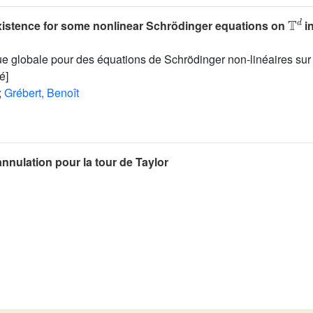
T
d
xistence for some nonlinear Schrödinger equations on
in
ue globale pour des équations de Schrödinger non-linéaires su
é]
;
Grébert, Benoît
annulation pour la tour de Taylor