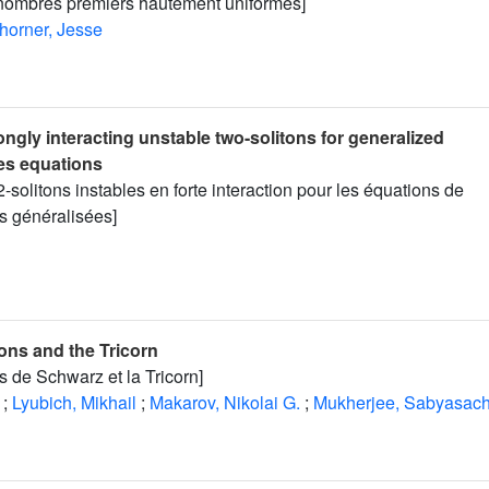
nombres premiers hautement uniformes]
horner, Jesse
ngly interacting unstable two-solitons for generalized
es equations
solitons instables en forte interaction pour les équations de
s généralisées]
ons and the Tricorn
ns de Schwarz et la Tricorn]
;
Lyubich, Mikhail
;
Makarov, Nikolai G.
;
Mukherjee, Sabyasach