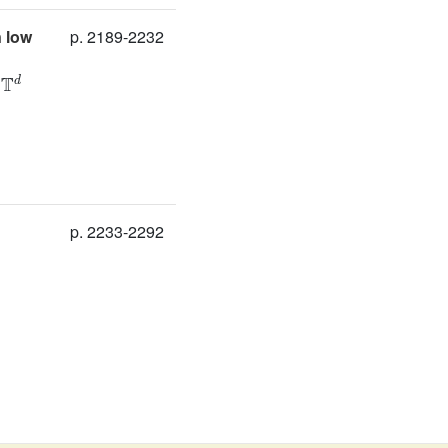
 low
p. 2189-2232
T
d
r
p. 2233-2292