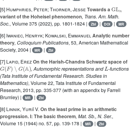
GL
n
[5]
Humphries, Peter; Thorner, Jesse
Towards a
variant of the Hoheisel phenomenon
, Trans. Am. Math.
Soc.
, Volume 375
(2022), pp. 1801-1824 |
|
|
Zbl
DOI
MR
[6]
Iwaniec, Henryk; Kowalski, Emmanuel
Analytic number
theory
, Colloquium Publications
, 53
, American Mathematical
Society, 2004 |
|
MR
Zbl
[7]
Lapid, Erez
On the Harish-Chandra Schwartz space of
G
(
F
)
∖
G
(
𝔸
)
L
, Automorphic representations and
-functions
(Tata Institute of Fundamental Research. Studies in
Mathematics)
, Volume 22
, Tata Institute of Fundamental
Research, 2013, pp. 335-377 (with an appendix by Farrell
Brumley) |
|
MR
Zbl
[8]
Linnik, Yuriĭ V.
On the least prime in an arithmetic
progression. I: The basic theorem
, Mat. Sb., N. Ser.
,
Volume 15
(1944) no. 57, pp. 139-178 |
|
MR
Zbl