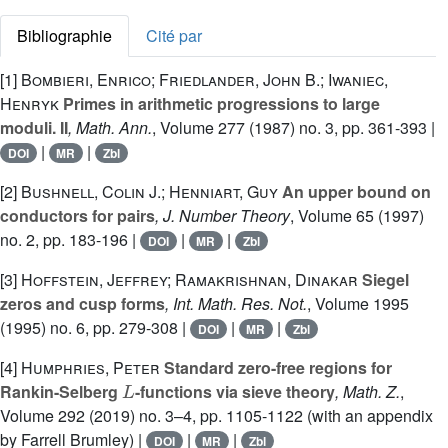
Bibliographie
Cité par
[1]
Bombieri, Enrico; Friedlander, John B.; Iwaniec,
Henryk
Primes in arithmetic progressions to large
moduli. II
, Math. Ann.
, Volume 277
(1987) no. 3, pp. 361-393 |
|
|
DOI
MR
Zbl
[2]
Bushnell, Colin J.; Henniart, Guy
An upper bound on
conductors for pairs
, J. Number Theory
, Volume 65
(1997)
no. 2, pp. 183-196 |
|
|
DOI
MR
Zbl
[3]
Hoffstein, Jeffrey; Ramakrishnan, Dinakar
Siegel
zeros and cusp forms
, Int. Math. Res. Not.
, Volume 1995
(1995) no. 6, pp. 279-308 |
|
|
DOI
MR
Zbl
[4]
Humphries, Peter
Standard zero-free regions for
L
Rankin-Selberg
-functions via sieve theory
, Math. Z.
,
Volume 292
(2019) no. 3–4, pp. 1105-1122 (with an appendix
by Farrell Brumley) |
|
|
DOI
MR
Zbl