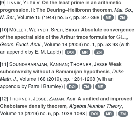
[9]
Linnik, Yuriĭ V.
On the least prime in an arithmetic
progression. II: The Deuring–Heilbronn theorem
, Mat. Sb.,
N. Ser.
, Volume 15
(1944) no. 57, pp. 347-368 |
|
MR
Zbl
[10]
Müller, Werner; Speh, Birgit
Absolute convergence
GL
n
of the spectral side of the Arthur trace formula for
,
Geom. Funct. Anal.
, Volume 14
(2004) no. 1, pp. 58-93 (with
an appendix by E. M. Lapid) |
|
|
DOI
MR
Zbl
[11]
Soundararajan, Kannan; Thorner, Jesse
Weak
subconvexity without a Ramanujan hypothesis
, Duke
Math. J.
, Volume 168
(2019), pp. 1231-1268 (with an
appendix by Farrell Brumley) |
|
|
DOI
Zbl
MR
[12]
Thorner, Jesse; Zaman, Asif
A unified and improved
Chebotarev density theorem
, Algebra Number Theory
,
Volume 13
(2019) no. 5, pp. 1039-1068 |
|
|
DOI
MR
Zbl