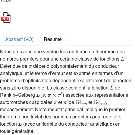
Abstract (VO)
Résumé
Nous prouvons une version très uniforme du théorème des
L
nombres premiers pour une certaine classe de fonctions
.
x
L’étendue de
dépend polynomialement du conducteur
analytique, et le terme d’erreur est exprimé en termes d’un
problème d’optimisation dépendant explicitement de la région
L
sans zéro disponible. La classe contient la fonction
de
L
(
s
,
π
×
π
′
)
Rankin–Selberg
associée aux représentations
π
π
′
GL
m
GL
m
′
automorphes cuspidales
et
de
et
,
respectivement. Notre résultat principal implique le premier
théorème non trivial des nombres premiers pour une telle
L
fonction
(avec uniformité du conducteur analytique) en
toute généralité.