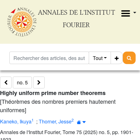
ANNALES DE L'INSTITUT
FOURIER
Tout
no. 5
Highly uniform prime number theorems
[Théorèmes des nombres premiers hautement
uniformes]
1
2
Kaneko, Ikuya
;
Thorner, Jesse
Annales de l'Institut Fourier, Tome 75 (2025) no. 5, pp. 1901-
1923