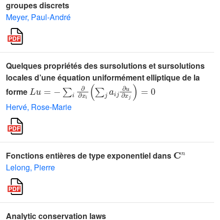
groupes discrets
Meyer, Paul-André
Quelques propriétés des sursolutions et sursolutions
locales d’une équation uniformément elliptique de la
L
u
=
-
∑
i
∂
∂
x
i
(
∑
j
a
i
j
∂
u
∂
x
j
)
=
0
forme
Hervé, Rose-Marie
𝐂
n
Fonctions entières de type exponentiel dans
Lelong, Pierre
Analytic conservation laws