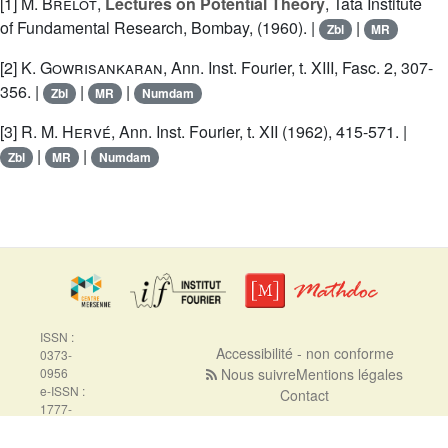
[1]
M. Brelot
,
Lectures on Potential Theory
, Tata Institute
of Fundamental Research, Bombay, (1960). |
|
Zbl
MR
[2]
K. Gowrisankaran
, Ann. Inst. Fourier, t. XIII, Fasc. 2, 307-
356. |
|
|
Zbl
MR
Numdam
[3]
R. M. Hervé
, Ann. Inst. Fourier, t. XII (1962), 415-571. |
|
|
Zbl
MR
Numdam
ISSN :
Accessibilité - non conforme
0373-
0956
Nous suivre
Mentions légales
e-ISSN :
Contact
1777-
5310